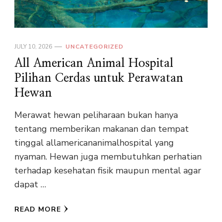
JULY 10, 2026
UNCATEGORIZED
All American Animal Hospital
Pilihan Cerdas untuk Perawatan
Hewan
Merawat hewan peliharaan bukan hanya
tentang memberikan makanan dan tempat
tinggal allamericananimalhospital yang
nyaman. Hewan juga membutuhkan perhatian
terhadap kesehatan fisik maupun mental agar
dapat …
READ MORE