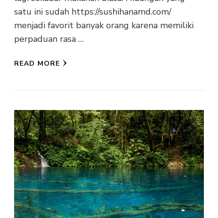
satu ini sudah https://sushihanamd.com/
menjadi favorit banyak orang karena memiliki
perpaduan rasa …
READ MORE