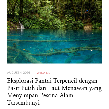
AUGUST 4, 2026
WISATA
Eksplorasi Pantai Terpencil dengan
Pasir Putih dan Laut Menawan yang
Menyimpan Pesona Alam
Tersembunyi