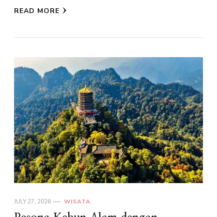
READ MORE
JULY 27, 2026
WISATA