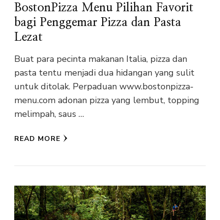
BostonPizza Menu Pilihan Favorit
bagi Penggemar Pizza dan Pasta
Lezat
Buat para pecinta makanan Italia, pizza dan
pasta tentu menjadi dua hidangan yang sulit
untuk ditolak. Perpaduan www.bostonpizza-
menu.com adonan pizza yang lembut, topping
melimpah, saus …
READ MORE