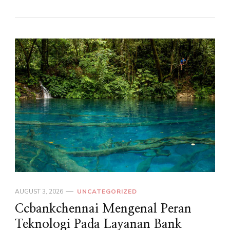
AUGUST 3, 2026
UNCATEGORIZED
Ccbankchennai Mengenal Peran
Teknologi Pada Layanan Bank