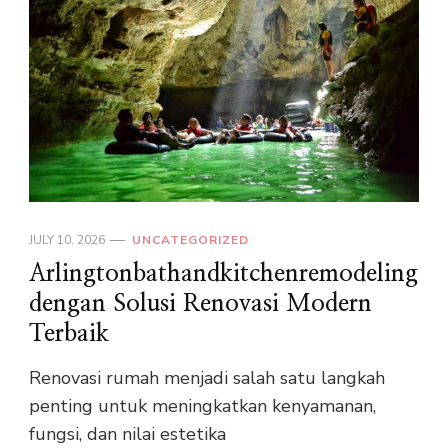
JULY 10, 2026
UNCATEGORIZED
Arlingtonbathandkitchenremodeling
dengan Solusi Renovasi Modern
Terbaik
Renovasi rumah menjadi salah satu langkah
penting untuk meningkatkan kenyamanan,
fungsi, dan nilai estetika