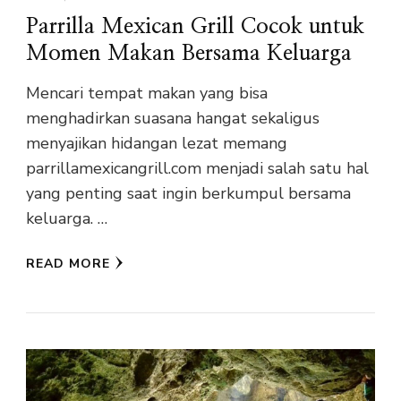
Parrilla Mexican Grill Cocok untuk
Momen Makan Bersama Keluarga
Mencari tempat makan yang bisa
menghadirkan suasana hangat sekaligus
menyajikan hidangan lezat memang
parrillamexicangrill.com menjadi salah satu hal
yang penting saat ingin berkumpul bersama
keluarga. …
READ MORE