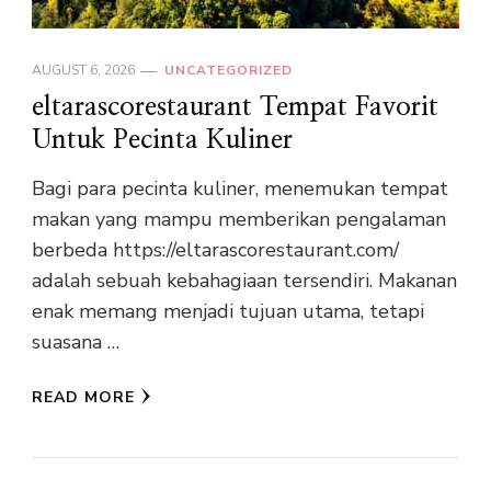
AUGUST 6, 2026
UNCATEGORIZED
eltarascorestaurant Tempat Favorit
Untuk Pecinta Kuliner
Bagi para pecinta kuliner, menemukan tempat
makan yang mampu memberikan pengalaman
berbeda https://eltarascorestaurant.com/
adalah sebuah kebahagiaan tersendiri. Makanan
enak memang menjadi tujuan utama, tetapi
suasana …
READ MORE