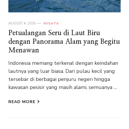
AUGUST 4, 2026
WISATA
Petualangan Seru di Laut Biru
dengan Panorama Alam yang Begitu
Menawan
Indonesia memang terkenal dengan keindahan
lautnya yang luar biasa. Dari pulau kecil yang
tersebar di berbagai penjuru negeri hingga
kawasan pesisir yang masih alami, semuanya …
READ MORE