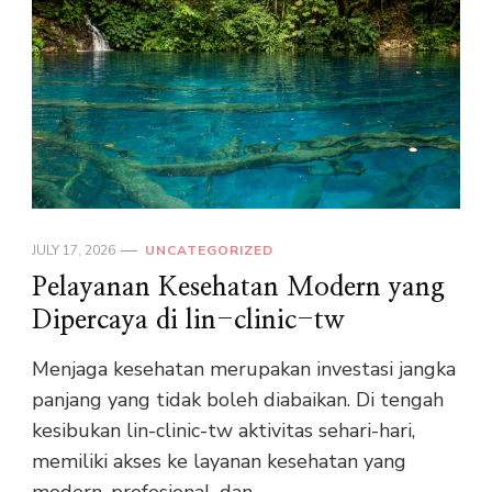
JULY 17, 2026
UNCATEGORIZED
Pelayanan Kesehatan Modern yang
Dipercaya di lin-clinic-tw
Menjaga kesehatan merupakan investasi jangka
panjang yang tidak boleh diabaikan. Di tengah
kesibukan lin-clinic-tw aktivitas sehari-hari,
memiliki akses ke layanan kesehatan yang
modern, profesional, dan …