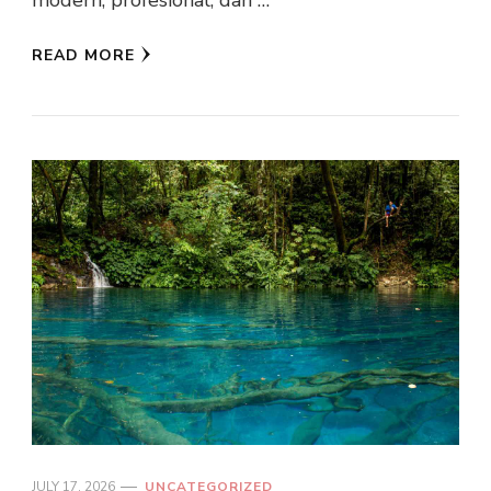
READ MORE
JULY 17, 2026
UNCATEGORIZED