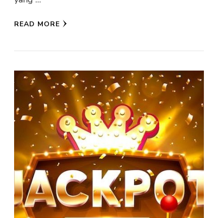
READ MORE