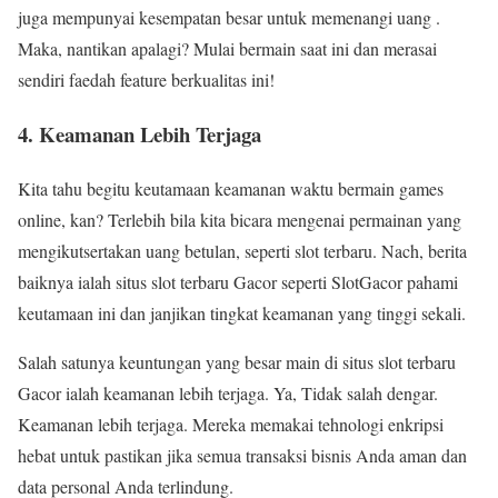
juga mempunyai kesempatan besar untuk memenangi uang .
Maka, nantikan apalagi? Mulai bermain saat ini dan merasai
sendiri faedah feature berkualitas ini!
4. Keamanan Lebih Terjaga
Kita tahu begitu keutamaan keamanan waktu bermain games
online, kan? Terlebih bila kita bicara mengenai permainan yang
mengikutsertakan uang betulan, seperti slot terbaru. Nach, berita
baiknya ialah situs slot terbaru Gacor seperti SlotGacor pahami
keutamaan ini dan janjikan tingkat keamanan yang tinggi sekali.
Salah satunya keuntungan yang besar main di situs slot terbaru
Gacor ialah keamanan lebih terjaga. Ya, Tidak salah dengar.
Keamanan lebih terjaga. Mereka memakai tehnologi enkripsi
hebat untuk pastikan jika semua transaksi bisnis Anda aman dan
data personal Anda terlindung.