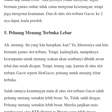
bermain games online tidak cuma mengenai kesenangan, tetapi
juga mengenai keamanan. Dan di situs slot terbaru Gacor, ke-2
nya dapat Anda peroleh.
5. Peluang Menang Terbuka Lebar
Ah, menang. Itu yang kita harapkan, kan? Ya, khususnya saat kita
bermain games slot terbaru. Tetapi, kadangkala, nampaknya
kesempatan untuk menang seakan-akan sembunyi dibalik awan
tebal dan susah dicapai. Tetapi, tenang saja, karena di situs slot
terbaru Gacor seperti SlotGacor, peluang untuk menang lebar
terbuka.
Salah satunya keuntungan main di situs slot terbaru Gacor ialah
peluang menang semakin lebih besar. Ya, Tidak salah dengar.
Peluang menang semakin lebih besar. Mereka janjikan rasio
pembayaran atau RTP (Return to Player) yang lebih tinggi