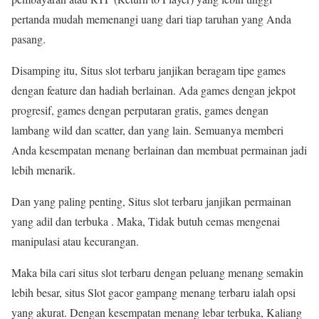
pertanda mudah memenangi uang dari tiap taruhan yang Anda
pasang.
Disamping itu, Situs slot terbaru janjikan beragam tipe games
dengan feature dan hadiah berlainan. Ada games dengan jekpot
progresif, games dengan perputaran gratis, games dengan
lambang wild dan scatter, dan yang lain. Semuanya memberi
Anda kesempatan menang berlainan dan membuat permainan jadi
lebih menarik.
Dan yang paling penting, Situs slot terbaru janjikan permainan
yang adil dan terbuka . Maka, Tidak butuh cemas mengenai
manipulasi atau kecurangan.
Maka bila cari situs slot terbaru dengan peluang menang semakin
lebih besar, situs Slot gacor gampang menang terbaru ialah opsi
yang akurat. Dengan kesempatan menang lebar terbuka, Kaliang