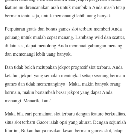
feature ini direncanakan arah untuk membikin Anda masih tetap
bermain tentu saja, untuk memenangi lebih uang banyak.
Perputaran gratis dan bonus games slot terbaru memberi Anda
peluang untuk mudah cepat menang. Lambang wild dan scatter,
di lain sisi, dapat menolong Anda membuat gabungan menang
dan memenangi lebih uang banyak.
Dan tidak boleh melupakan jekpot progresif slot terbaru. Anda
ketahui, jekpot yang semakin meningkat setiap seorang bermain
games dan tidak memenanginya . Maka, makin banyak orang
bermain, makin bertambah besar jekpot yang dapat Anda
menangi. Menarik, kan?
Maka bila cari permainan slot terbaru dengan feature berkualitas,
situs slot terbaru Gacor ialah opsi yang akurat. Dengan sejumlah
fitur ini, Bukan hanya rasakan kesan bermain games slot, tetapi