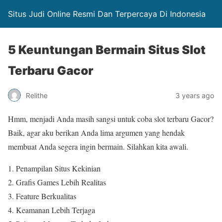
Situs Judi Online Resmi Dan Terpercaya Di Indonesia
5 Keuntungan Bermain Situs Slot
Terbaru Gacor
Relithe
3 years ago
Hmm, menjadi Anda masih sangsi untuk coba slot terbaru Gacor?
Baik, agar aku berikan Anda lima argumen yang hendak
membuat Anda segera ingin bermain. Silahkan kita awali.
Penampilan Situs Kekinian
Grafis Games Lebih Realitas
Feature Berkualitas
Keamanan Lebih Terjaga