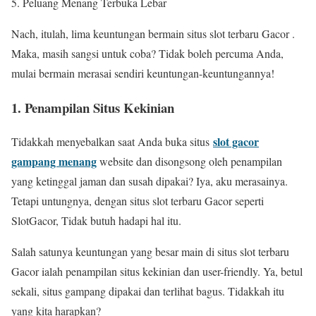
Peluang Menang Terbuka Lebar
Nach, itulah, lima keuntungan bermain situs slot terbaru Gacor .
Maka, masih sangsi untuk coba? Tidak boleh percuma Anda,
mulai bermain merasai sendiri keuntungan-keuntungannya!
1. Penampilan Situs Kekinian
slot gacor
Tidakkah menyebalkan saat Anda buka situs
gampang menang
website dan disongsong oleh penampilan
yang ketinggal jaman dan susah dipakai? Iya, aku merasainya.
Tetapi untungnya, dengan situs slot terbaru Gacor seperti
SlotGacor, Tidak butuh hadapi hal itu.
Salah satunya keuntungan yang besar main di situs slot terbaru
Gacor ialah penampilan situs kekinian dan user-friendly. Ya, betul
sekali, situs gampang dipakai dan terlihat bagus. Tidakkah itu
yang kita harapkan?