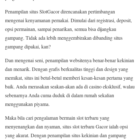
Penampilan situs SlotGacor direncanakan pertimbangan
mengenai kenyamanan pemakai. Dimulai dari registrasi, deposit,
opsi permainan, sampai penarikan, semua bisa dijangkau
gampang. Tidak ada lebih menggembirakan dibanding situs
gampang dipakai, kan?
Dan mengenai seni, penampilan websitenya benar-benar kekinian
dan menarik. Dengan grafis berkualitas tinggi dan design yang
memikat, situs ini betul-betul memberi kesan-kesan pertama yang
baik. Anda merasakan seakan-akan ada di casino eksklusif, walau
sebenarnya Anda cuma duduk di dalam rumah sekalian
menggunakan piyama.
Maka bila cari pengalaman bermain slot terbaru yang
menyenangkan dan nyaman, situs slot terbaru Gacor ialah opsi
yang akurat. Dengan penampilan situs kekinian dan gampang