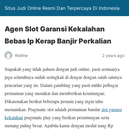
Situs Judi Online Resmi Dan Terpercaya Di Indonesia
Agen Slot Garansi Kekalahan
Bebas Ip Kerap Banjir Perkalian
Relithe
2 years ago
Siapakah yang tidak paham dengan judi online, pasti semuanya
juga seluruhnya sudah seringkali di dengar dengan salah satunya
pencarian yang ini. Dalam gambling yang pasti miliki pelbagai
permainan yang memikat dan memberikan keuntungan.
Dikarenakan berikut beberapa pemain yang ingin tahu
memainkan. Pragmatic slot adalah permainan bandar
slot garansi
kekalahan
pragmatic play yang berikan peruntungan serta
menang paling besar. Apabila kamu dengan modal uang Rp