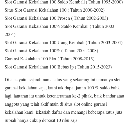
Slot Garansi Kekalahan 100 Saldo Kembali ( Tahun 1995-2000)
Situs Slot Garansi Kekalahan 100 ( Tahun 2000-2002)
Slot Garansi Kekalahan 100 Prosen ( Tahun 2002-2003)
Slot Garansi Kekalahan 100% Saldo Kembali ( Tahun 2003-
2004)
Slot Garansi Kekalahan 100 Uang Kembali ( Tahun 2003-2004)
Slot Garansi Kekalahan 100% ( Tahun 2004-2008)
Garansi Kekalahan 100 Slot ( Tahun 2008-2015)
Slot Garansi Kekalahan 100 Bebas Ip ( Tahun 2015-2023)
Di atas yaitu sejarah nama situs yang sekarang ini namanya slot
garansi kekalahan saja, kami tak dapat jamin 100 % saldo balik
lagi, lantaran itu untuk ketenteraman ke-2 pihak, baik bandar atau
anggota yang telah aktif main di situs slot online garansi
kekalahan kami, lekaslah daftar dan menangi beberapa ratus juta
rupiah hanya cukup deposit 10 ribu saja.