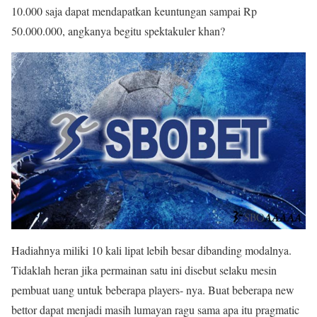
10.000 saja dapat mendapatkan keuntungan sampai Rp
50.000.000, angkanya begitu spektakuler khan?
Hadiahnya miliki 10 kali lipat lebih besar dibanding modalnya.
Tidaklah heran jika permainan satu ini disebut selaku mesin
pembuat uang untuk beberapa players- nya. Buat beberapa new
bettor dapat menjadi masih lumayan ragu sama apa itu pragmatic