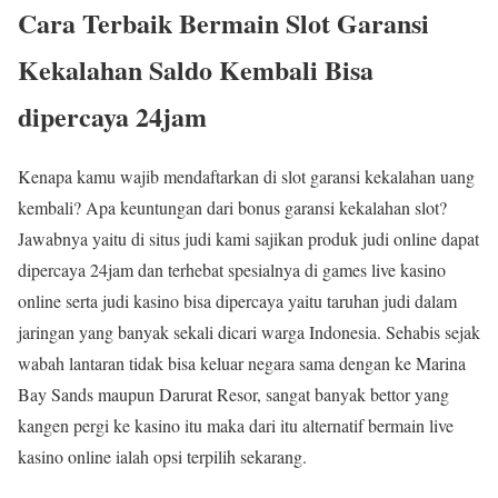
Cara Terbaik Bermain Slot Garansi
Kekalahan Saldo Kembali Bisa
dipercaya 24jam
Kenapa kamu wajib mendaftarkan di slot garansi kekalahan uang
kembali? Apa keuntungan dari bonus garansi kekalahan slot?
Jawabnya yaitu di situs judi kami sajikan produk judi online dapat
dipercaya 24jam dan terhebat spesialnya di games live kasino
online serta judi kasino bisa dipercaya yaitu taruhan judi dalam
jaringan yang banyak sekali dicari warga Indonesia. Sehabis sejak
wabah lantaran tidak bisa keluar negara sama dengan ke Marina
Bay Sands maupun Darurat Resor, sangat banyak bettor yang
kangen pergi ke kasino itu maka dari itu alternatif bermain live
kasino online ialah opsi terpilih sekarang.