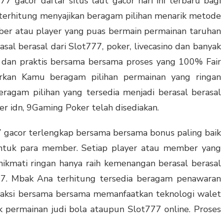
77 gacor daftar situs laut gacor hari ini terbaru bagi
i terhitung menyajikan beragam pilihan menarik metode
er atau player yang puas bermain permainan taruhan
asal berasal dari Slot777, poker, livecasino dan banyak
n dan praktis bersama bersama proses yang 100% Fair
rkan Kamu beragam pilihan permainan yang ringan
eragam pilihan yang tersedia menjadi berasal berasal
er idn, 9Gaming Poker telah disediakan.
7 gacor terlengkap bersama bersama bonus paling baik
ntuk para member. Setiap player atau member yang
nikmati ringan hanya raih kemenangan berasal berasal
77. Mbak Ana terhitung tersedia beragam penawaran
nsaksi bersama bersama memanfaatkan teknologi walet
uk permainan judi bola ataupun Slot777 online. Proses