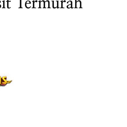
it Termurah