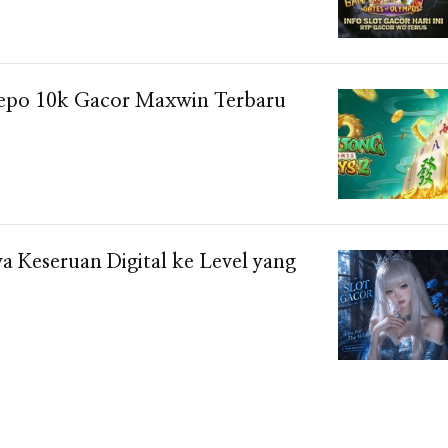
 Depo 10k Gacor Maxwin Terbaru
eseruan Digital ke Level yang