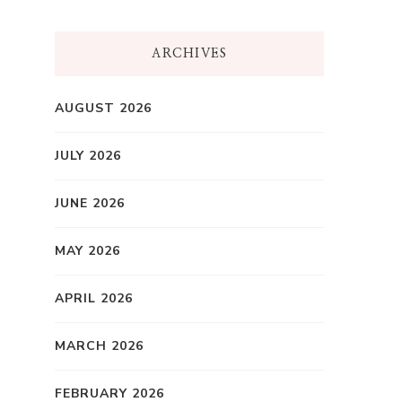
ARCHIVES
AUGUST 2026
JULY 2026
JUNE 2026
MAY 2026
APRIL 2026
MARCH 2026
FEBRUARY 2026