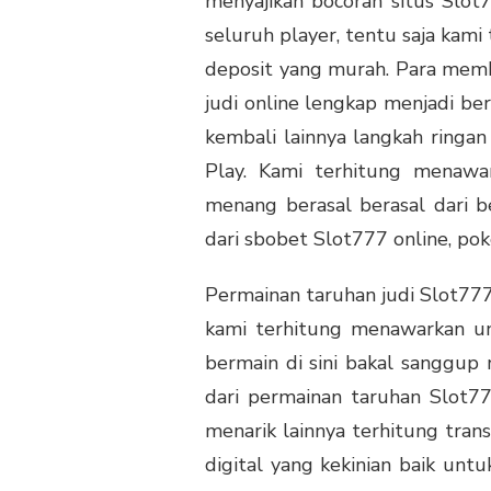
menyajikan bocoran situs Slot7
seluruh player, tentu saja kam
deposit yang murah. Para memb
judi online lengkap menjadi ber
kembali lainnya langkah ringa
Play. Kami terhitung menawa
menang berasal berasal dari b
dari sbobet Slot777 online, pok
Permainan taruhan judi Slot77
kami terhitung menawarkan u
bermain di sini bakal sanggup 
dari permainan taruhan Slot7
menarik lainnya terhitung tra
digital yang kekinian baik unt