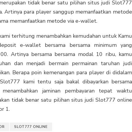
merupakan tidak benar satu pilihan situs judi Slot777
ia. Artinya para player sanggup memanfaatkan metode
sama memanfaatkan metode via e-wallet.
tu kami terhitung menambahkan kemudahan untuk Kamu
deposit e-wallet bersama bersama minimum yang
.000. Artinya bersama bersama modal 10 ribu, kamu
uhan dan menjadi bermain permainan taruhan judi
ikan. Berapa poin kemenangan para player di didalam
 Slot777 kami tentu saja bakal dibayarkan bersama
 menambahkan jaminan pembayaran tepat waktu
kan tidak benar satu pilihan situs judi Slot777 online
r 1.
OR
SLOT777 ONLINE