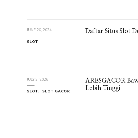
JUNE 20, 2024
Daftar Situs Slot
SLOT
JULY 3, 2026
ARESGACOR Bawa K
Lebih Tinggi
SLOT
SLOT GACOR