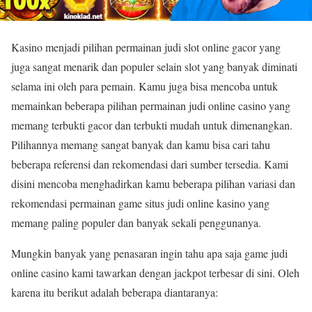
Kasino menjadi pilihan permainan judi slot online gacor yang
juga sangat menarik dan populer selain slot yang banyak diminati
selama ini oleh para pemain. Kamu juga bisa mencoba untuk
memainkan beberapa pilihan permainan judi online casino yang
memang terbukti gacor dan terbukti mudah untuk dimenangkan.
Pilihannya memang sangat banyak dan kamu bisa cari tahu
beberapa referensi dan rekomendasi dari sumber tersedia. Kami
disini mencoba menghadirkan kamu beberapa pilihan variasi dan
rekomendasi permainan game situs judi online kasino yang
memang paling populer dan banyak sekali penggunanya.
Mungkin banyak yang penasaran ingin tahu apa saja game judi
online casino kami tawarkan dengan jackpot terbesar di sini. Oleh
karena itu berikut adalah beberapa diantaranya: