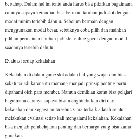
bertahap. Dalam hal ini tentu anda harus bisa pikirkan bagaimana
caranya supaya kemudian bisa bermain taruhan judi slot dengan
modal minim terlebih dahulu. Sebelum bermain dengan
menggunakan modal besar, sebaiknya coba pilih dan mainkan
pilihan permainan taruhan judi slot online gacor dengan modal
seadanya terlebih dahulu.
Evaluasi setiap kekalahan
Kekalahan di dalam game slot adalah hal yang wajar dan biasa
sekali terjadi karena itu memang menjadi prinsip penting perlu
dipahami oleh para member. Namun demikian kamu bisa pelajari
bagaimana caranya supaya bisa menghindarkan diri dari
kekalahan dan kegagalan tersebut. Cara terbaik adalah selalu
melakukan evaluasi setiap kali mengalami kekalahan. Kekalahan
bisa menjadi pembelajaran penting dan berharga yang bisa kamu
gunakan.