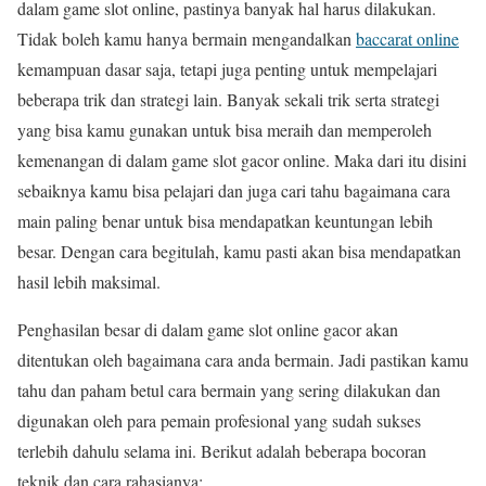
dalam game slot online, pastinya banyak hal harus dilakukan.
Tidak boleh kamu hanya bermain mengandalkan
baccarat online
kemampuan dasar saja, tetapi juga penting untuk mempelajari
beberapa trik dan strategi lain. Banyak sekali trik serta strategi
yang bisa kamu gunakan untuk bisa meraih dan memperoleh
kemenangan di dalam game slot gacor online. Maka dari itu disini
sebaiknya kamu bisa pelajari dan juga cari tahu bagaimana cara
main paling benar untuk bisa mendapatkan keuntungan lebih
besar. Dengan cara begitulah, kamu pasti akan bisa mendapatkan
hasil lebih maksimal.
Penghasilan besar di dalam game slot online gacor akan
ditentukan oleh bagaimana cara anda bermain. Jadi pastikan kamu
tahu dan paham betul cara bermain yang sering dilakukan dan
digunakan oleh para pemain profesional yang sudah sukses
terlebih dahulu selama ini. Berikut adalah beberapa bocoran
teknik dan cara rahasianya: