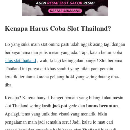
Kenapa Harus Coba Slot Thailand?
Lo yang suka main slot online pasti udah nggak asing lagi dengan
berbagai tema dan jenis mesin yang ada. Tapi, kalau belum coba
situs slot thailand
, wah, lo lagi ketinggalan banget! Slot bertema
Thailand ini punya ciri khas sendiri yang bikin para pemain
hoki
tertarik, terutama karena peluang
yang sering datang tiba-
tiba.
Kenapa? Karena banyak banget pemain yang bilang kalau mesin
jackpot
bonus beruntun
slot Thailand sering kasih
gede dan
.
Apalagi, tema yang unik dan visual yang menarik, bikin
pengalaman main jadi semakin seru! Jadi, kalau lo mau cari
slot Thailand
sensasi baru dan mungkin hoki besar,
bisa jadi