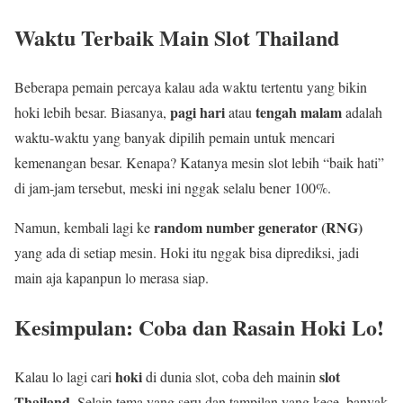
Waktu Terbaik Main Slot Thailand
Beberapa pemain percaya kalau ada waktu tertentu yang bikin
pagi hari
tengah malam
hoki lebih besar. Biasanya,
atau
adalah
waktu-waktu yang banyak dipilih pemain untuk mencari
kemenangan besar. Kenapa? Katanya mesin slot lebih “baik hati”
di jam-jam tersebut, meski ini nggak selalu bener 100%.
random number generator (RNG)
Namun, kembali lagi ke
yang ada di setiap mesin. Hoki itu nggak bisa diprediksi, jadi
main aja kapanpun lo merasa siap.
Kesimpulan: Coba dan Rasain Hoki Lo!
hoki
slot
Kalau lo lagi cari
di dunia slot, coba deh mainin
Thailand
. Selain tema yang seru dan tampilan yang kece, banyak