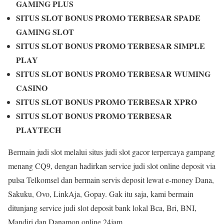
GAMING PLUS
SITUS SLOT BONUS PROMO TERBESAR SPADE
GAMING SLOT
SITUS SLOT BONUS PROMO TERBESAR SIMPLE
PLAY
SITUS SLOT BONUS PROMO TERBESAR WUMING
CASINO
SITUS SLOT BONUS PROMO TERBESAR XPRO
SITUS SLOT BONUS PROMO TERBESAR
PLAYTECH
Bermain judi slot melalui situs judi slot gacor terpercaya gampang
menang CQ9, dengan hadirkan service judi slot online deposit via
pulsa Telkomsel dan bermain servis deposit lewat e-money Dana,
Sakuku, Ovo, LinkAja, Gopay. Gak itu saja, kami bermain
ditunjang service judi slot deposit bank lokal Bca, Bri, BNI,
Mandiri dan Danamon online 24jam.