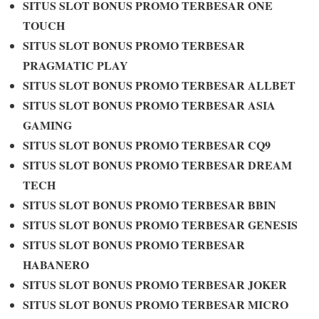
SITUS SLOT BONUS PROMO TERBESAR ONE
TOUCH
SITUS SLOT BONUS PROMO TERBESAR
PRAGMATIC PLAY
SITUS SLOT BONUS PROMO TERBESAR ALLBET
SITUS SLOT BONUS PROMO TERBESAR ASIA
GAMING
SITUS SLOT BONUS PROMO TERBESAR CQ9
SITUS SLOT BONUS PROMO TERBESAR DREAM
TECH
SITUS SLOT BONUS PROMO TERBESAR BBIN
SITUS SLOT BONUS PROMO TERBESAR GENESIS
SITUS SLOT BONUS PROMO TERBESAR
HABANERO
SITUS SLOT BONUS PROMO TERBESAR JOKER
SITUS SLOT BONUS PROMO TERBESAR MICRO