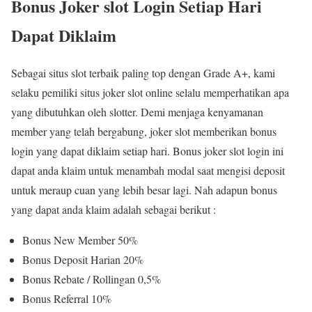
Bonus Joker slot Login Setiap Hari
Dapat Diklaim
Sebagai situs slot terbaik paling top dengan Grade A+, kami
selaku pemiliki situs joker slot online selalu memperhatikan apa
yang dibutuhkan oleh slotter. Demi menjaga kenyamanan
member yang telah bergabung, joker slot memberikan bonus
login yang dapat diklaim setiap hari. Bonus joker slot login ini
dapat anda klaim untuk menambah modal saat mengisi deposit
untuk meraup cuan yang lebih besar lagi. Nah adapun bonus
yang dapat anda klaim adalah sebagai berikut :
Bonus New Member 50%
Bonus Deposit Harian 20%
Bonus Rebate / Rollingan 0,5%
Bonus Referral 10%