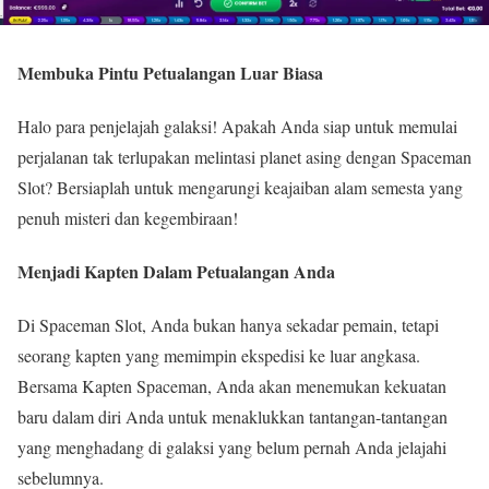
Membuka Pintu Petualangan Luar Biasa
Halo para penjelajah galaksi! Apakah Anda siap untuk memulai
perjalanan tak terlupakan melintasi planet asing dengan Spaceman
Slot? Bersiaplah untuk mengarungi keajaiban alam semesta yang
penuh misteri dan kegembiraan!
Menjadi Kapten Dalam Petualangan Anda
Di Spaceman Slot, Anda bukan hanya sekadar pemain, tetapi
seorang kapten yang memimpin ekspedisi ke luar angkasa.
Bersama Kapten Spaceman, Anda akan menemukan kekuatan
baru dalam diri Anda untuk menaklukkan tantangan-tantangan
yang menghadang di galaksi yang belum pernah Anda jelajahi
sebelumnya.