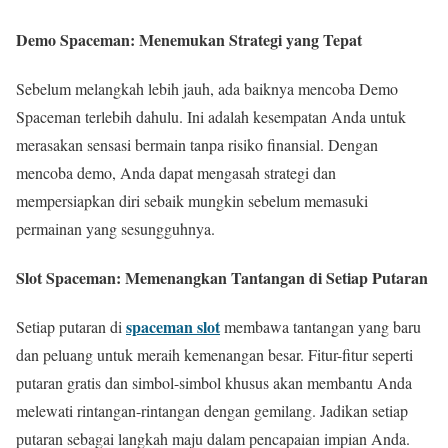
Demo Spaceman: Menemukan Strategi yang Tepat
Sebelum melangkah lebih jauh, ada baiknya mencoba Demo
Spaceman terlebih dahulu. Ini adalah kesempatan Anda untuk
merasakan sensasi bermain tanpa risiko finansial. Dengan
mencoba demo, Anda dapat mengasah strategi dan
mempersiapkan diri sebaik mungkin sebelum memasuki
permainan yang sesungguhnya.
Slot Spaceman: Memenangkan Tantangan di Setiap Putaran
spaceman slot
Setiap putaran di
membawa tantangan yang baru
dan peluang untuk meraih kemenangan besar. Fitur-fitur seperti
putaran gratis dan simbol-simbol khusus akan membantu Anda
melewati rintangan-rintangan dengan gemilang. Jadikan setiap
putaran sebagai langkah maju dalam pencapaian impian Anda.