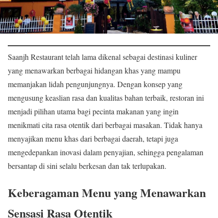
Saanjh Restaurant telah lama dikenal sebagai destinasi kuliner
yang menawarkan berbagai hidangan khas yang mampu
memanjakan lidah pengunjungnya. Dengan konsep yang
mengusung keaslian rasa dan kualitas bahan terbaik, restoran ini
menjadi pilihan utama bagi pecinta makanan yang ingin
menikmati cita rasa otentik dari berbagai masakan. Tidak hanya
menyajikan menu khas dari berbagai daerah, tetapi juga
mengedepankan inovasi dalam penyajian, sehingga pengalaman
bersantap di sini selalu berkesan dan tak terlupakan.
Keberagaman Menu yang Menawarkan
Sensasi Rasa Otentik