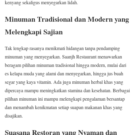
kenyang sekaligus menyegarkan lidah.
Minuman Tradisional dan Modern yang
Melengkapi Sajian
Tak lengkap rasanya menikmati hidangan tanpa pendamping
minuman yang menyegarkan. Saanjh Restaurant menawarkan
beragam pilihan minuman tradisional hingga modern, mulai dari
es kelapa muda yang alami dan menyegarkan, hingga jus buah
segar yang kaya vitamin. Ada juga minuman herbal khas yang
dipercaya mampu meningkatkan stamina dan kesehatan. Berbagai
pilihan minuman ini mampu melengkapi pengalaman bersantap
dan menambah kenikmatan setiap suapan makanan khas yang
disajikan.
Suasana Restoran yang Nyaman dan