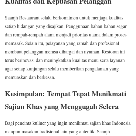
Kualitas dan Kepuasan Pelanggan
Saanjh Restaurant selalu berkomitmen untuk menjaga kualitas
setiap hidangan yang disajikan. Penggunaan bahan-bahan segar
dan rempah-rempah alami menjadi prioritas utama dalam proses
memasak. Selain itu, pelayanan yang ramah dan profesional
membuat pelanggan merasa dihargai dan nyaman. Restoran ini
terus berinovasi dan meningkatkan kualitas menu serta layanan
agar setiap kunjungan selalu memberikan pengalaman yang
memuaskan dan berkesan.
Kesimpulan: Tempat Tepat Menikmati
Sajian Khas yang Menggugah Selera
Bagi pencinta kuliner yang ingin menikmati sajian khas Indonesia
maupun masakan tradisional lain yang autentik, Saanjh