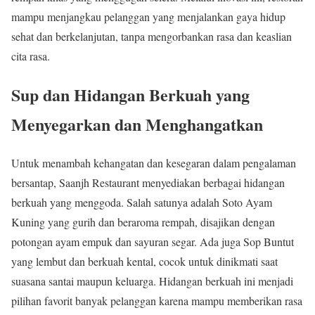
mampu menjangkau pelanggan yang menjalankan gaya hidup
sehat dan berkelanjutan, tanpa mengorbankan rasa dan keaslian
cita rasa.
Sup dan Hidangan Berkuah yang
Menyegarkan dan Menghangatkan
Untuk menambah kehangatan dan kesegaran dalam pengalaman
bersantap, Saanjh Restaurant menyediakan berbagai hidangan
berkuah yang menggoda. Salah satunya adalah Soto Ayam
Kuning yang gurih dan beraroma rempah, disajikan dengan
potongan ayam empuk dan sayuran segar. Ada juga Sop Buntut
yang lembut dan berkuah kental, cocok untuk dinikmati saat
suasana santai maupun keluarga. Hidangan berkuah ini menjadi
pilihan favorit banyak pelanggan karena mampu memberikan rasa