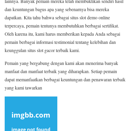
lainnya. Banyak pemain mereka telah membuktikan sendiri hasil
dan keuntungan bagus apa yang sebenarnya bisa mereka
dapatkan. Kita tahu bahwa sebagai situs slot demo online
terpercaya, pemain tentunya membutuhkan berbagai sertifikat.
Oleh karena itu, kami harus memberikan kepada Anda sebagai
pemain berbagai informasi testimonial tentang kelebihan dan
keunggulan situs slot gacor terbaik kami.
Pemain yang bergabung dengan kami akan menerima banyak
manfaat dan manfaat terbaik yang diharapkan. Setiap pemain
dapat memanfaatkan berbagai keuntungan dan penawaran terbaik
yang kami tawarkan