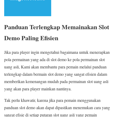
Panduan Terlengkap Memainakan Slot
Demo Paling Efisien
Jika para player ingin mengetahui bagaimana untuk menerapkan
pola permainan yang ada di slot demo ke pola permainan slot
uang asli, Kami akan membantu para pemain melalui panduan
terlengkap dalam bermain slot demo yang sangat efisien dalam
memberikan kemenangan mudah pada permainan slot uang asli
yang akan para player mainkan nantinya.
Tak perlu khawatir, karena jika para pemain menggunakan
panduan slot demo akan dapat dipastikan menemukan cara yang
sangat efisie di setiap putaran slot uang asli yang pemain