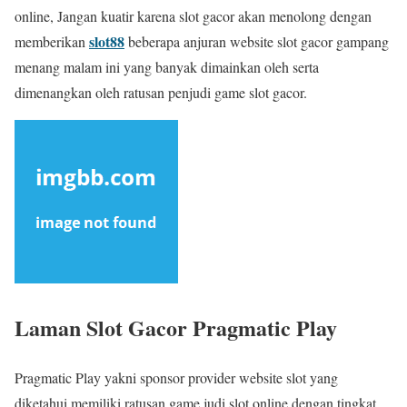
online, Jangan kuatir karena slot gacor akan menolong dengan
slot88
memberikan
beberapa anjuran website slot gacor gampang
menang malam ini yang banyak dimainkan oleh serta
dimenangkan oleh ratusan penjudi game slot gacor.
Laman Slot Gacor Pragmatic Play
Pragmatic Play yakni sponsor provider website slot yang
diketahui memiliki ratusan game judi slot online dengan tingkat