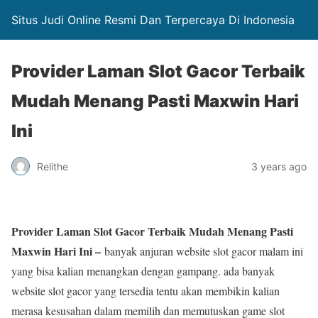
Situs Judi Online Resmi Dan Terpercaya Di Indonesia
Provider Laman Slot Gacor Terbaik
Mudah Menang Pasti Maxwin Hari
Ini
Relithe
3 years ago
Provider Laman Slot Gacor Terbaik Mudah Menang Pasti
Maxwin Hari Ini –
banyak anjuran website slot gacor malam ini
yang bisa kalian menangkan dengan gampang. ada banyak
website slot gacor yang tersedia tentu akan membikin kalian
merasa kesusahan dalam memilih dan memutuskan game slot