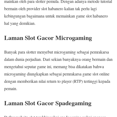
mainkan oleh para slotter pemula. Dengan adanya metode tutorial
bermain oleh provider slot habanero kalian tak perlu lagi
kebingungan bagaimana untuk memainkan game slot habanero
hal yang demikian.
Laman Slot Gacor Microgaming
Banyak para slotter menyebut microgaming sebagai pemrakarsa
dalam dunia perjudian. Dari sekian banyaknya orang bermain dan
mengetahui seputar game ini, memang bisa dikatakan bahwa
microgaming diungkapkan sebagai pemrakarsa game slot online
dengan memberikan nilai return to player (RTP) tertinggi kepada
pemain.
Laman Slot Gacor Spadegaming