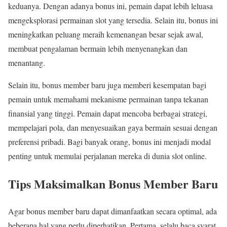
keduanya. Dengan adanya bonus ini, pemain dapat lebih leluasa
mengeksplorasi permainan slot yang tersedia. Selain itu, bonus ini
meningkatkan peluang meraih kemenangan besar sejak awal,
membuat pengalaman bermain lebih menyenangkan dan
menantang.
Selain itu, bonus member baru juga memberi kesempatan bagi
pemain untuk memahami mekanisme permainan tanpa tekanan
finansial yang tinggi. Pemain dapat mencoba berbagai strategi,
mempelajari pola, dan menyesuaikan gaya bermain sesuai dengan
preferensi pribadi. Bagi banyak orang, bonus ini menjadi modal
penting untuk memulai perjalanan mereka di dunia slot online.
Tips Maksimalkan Bonus Member Baru
Agar bonus member baru dapat dimanfaatkan secara optimal, ada
beberapa hal yang perlu diperhatikan. Pertama, selalu baca syarat