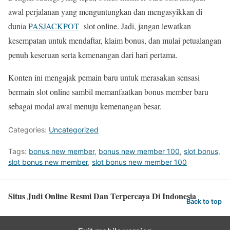
awal perjalanan yang menguntungkan dan mengasyikkan di
dunia
PASJACKPOT
slot online. Jadi, jangan lewatkan
kesempatan untuk mendaftar, klaim bonus, dan mulai petualangan
penuh keseruan serta kemenangan dari hari pertama.
Konten ini mengajak pemain baru untuk merasakan sensasi
bermain slot online sambil memanfaatkan bonus member baru
sebagai modal awal menuju kemenangan besar.
Categories:
Uncategorized
Tags:
bonus new member
,
bonus new member 100
,
slot bonus
,
slot bonus new member
,
slot bonus new member 100
Situs Judi Online Resmi Dan Terpercaya Di Indonesia
Back to top