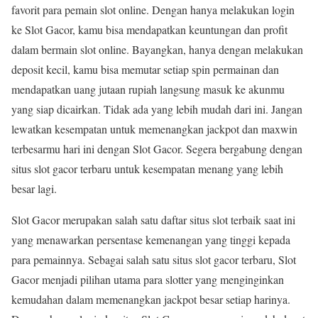
favorit para pemain slot online. Dengan hanya melakukan login
ke Slot Gacor, kamu bisa mendapatkan keuntungan dan profit
dalam bermain slot online. Bayangkan, hanya dengan melakukan
deposit kecil, kamu bisa memutar setiap spin permainan dan
mendapatkan uang jutaan rupiah langsung masuk ke akunmu
yang siap dicairkan. Tidak ada yang lebih mudah dari ini. Jangan
lewatkan kesempatan untuk memenangkan jackpot dan maxwin
terbesarmu hari ini dengan Slot Gacor. Segera bergabung dengan
situs slot gacor terbaru untuk kesempatan menang yang lebih
besar lagi.
Slot Gacor merupakan salah satu daftar situs slot terbaik saat ini
yang menawarkan persentase kemenangan yang tinggi kepada
para pemainnya. Sebagai salah satu situs slot gacor terbaru, Slot
Gacor menjadi pilihan utama para slotter yang menginginkan
kemudahan dalam memenangkan jackpot besar setiap harinya.