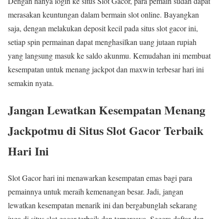
Dengan hanya login ke situs Slot Gacor, para pemain sudah dapat
merasakan keuntungan dalam bermain slot online. Bayangkan
saja, dengan melakukan deposit kecil pada situs slot gacor ini,
setiap spin permainan dapat menghasilkan uang jutaan rupiah
yang langsung masuk ke saldo akunmu. Kemudahan ini membuat
kesempatan untuk menang jackpot dan maxwin terbesar hari ini
semakin nyata.
Jangan Lewatkan Kesempatan Menang
Jackpotmu di Situs Slot Gacor Terbaik
Hari Ini
Slot Gacor hari ini menawarkan kesempatan emas bagi para
pemainnya untuk meraih kemenangan besar. Jadi, jangan
lewatkan kesempatan menarik ini dan bergabunglah sekarang
juga di situs slot gacor terbaik dan terpercaya. Segera daftar dan