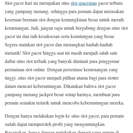
Slot gacor hari ini merupakan situs
slot spaceman
gacor terbaru
yang gampang menang, sehingga para pemain dapat merasakan
keseruan bermain slot dengan kemungkinan besar untuk meraih
kemenangan. Jadi, jangan ragu untuk bergabung dengan situs slot
gacor ini dan raih kesuksesan serta keuntungan yang besar.
Segera mainkan slot gacor dan menangkan hadiah-hadiah
menarik! Slot gacor hingga saat ini masih menjadi salah satu
daftar situs slot terbaik yang banyak diminati para penggemar
permainan slot online. Dengan persentase kemenangan yang
tinggi, situs slot gacor menjadi pilihan utama bagi para slotter
dalam mencari keberuntungan. Dikatakan bahwa slot gacor
gampang menang jackpot besar setiap harinya, membuat para
pemain semakin tertarik untuk mencoba keberuntungan mereka.
Dengan hanya melakukan login ke situs slot gacor, para pemain
sudah dapat memperoleh profit yang menguntungkan.
Bayangkan, hanya dengan melakukan deposit yang minim di