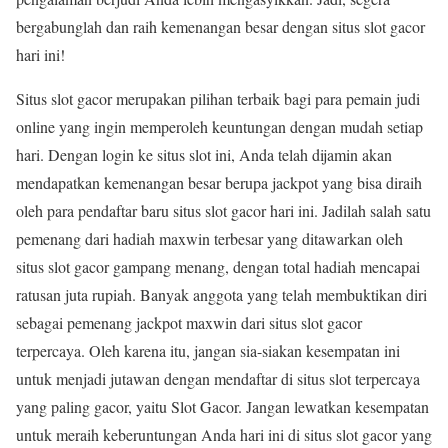
bergabunglah dan raih kemenangan besar dengan situs slot gacor
hari ini!
Situs slot gacor merupakan pilihan terbaik bagi para pemain judi
online yang ingin memperoleh keuntungan dengan mudah setiap
hari. Dengan login ke situs slot ini, Anda telah dijamin akan
mendapatkan kemenangan besar berupa jackpot yang bisa diraih
oleh para pendaftar baru situs slot gacor hari ini. Jadilah salah satu
pemenang dari hadiah maxwin terbesar yang ditawarkan oleh
situs slot gacor gampang menang, dengan total hadiah mencapai
ratusan juta rupiah. Banyak anggota yang telah membuktikan diri
sebagai pemenang jackpot maxwin dari situs slot gacor
terpercaya. Oleh karena itu, jangan sia-siakan kesempatan ini
untuk menjadi jutawan dengan mendaftar di situs slot terpercaya
yang paling gacor, yaitu Slot Gacor. Jangan lewatkan kesempatan
untuk meraih keberuntungan Anda hari ini di situs slot gacor yang