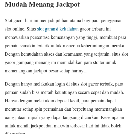
Mudah Menang Jackpot
Slot gacor hari ini menjadi pilihan utama bagi para penggemar
slot online. Situs
slot garansi kekalahan
gacor terbaru ini
menawarkan persentase kemenangan yang tinggi, membuat para
pemain semakin tertarik untuk mencoba keberuntungan mereka.
Dengan kemudahan akses dan keamanan yang terjamin, situs slot
gacor gampang menang ini memudahkan para slotter untuk
memenangkan jackpot besar setiap harinya.
Dengan hanya melakukan login di situs slot gacor terbaik, para
pemain sudah bisa meraih keuntungan secara cepat dan mudah.
Hanya dengan melakukan deposit kecil, para pemain dapat
memutar setiap spin permainan dan berpeluang memenangkan
uang jutaan rupiah yang dapat langsung dicairkan. Kesempatan
untuk meraih jackpot dan maxwin terbesar hari ini tidak boleh
dilewatkan.