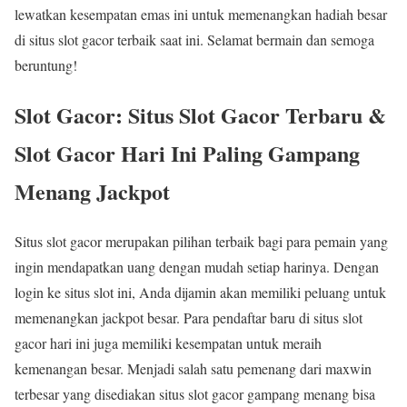
lewatkan kesempatan emas ini untuk memenangkan hadiah besar
di situs slot gacor terbaik saat ini. Selamat bermain dan semoga
beruntung!
Slot Gacor: Situs Slot Gacor Terbaru &
Slot Gacor Hari Ini Paling Gampang
Menang Jackpot
Situs slot gacor merupakan pilihan terbaik bagi para pemain yang
ingin mendapatkan uang dengan mudah setiap harinya. Dengan
login ke situs slot ini, Anda dijamin akan memiliki peluang untuk
memenangkan jackpot besar. Para pendaftar baru di situs slot
gacor hari ini juga memiliki kesempatan untuk meraih
kemenangan besar. Menjadi salah satu pemenang dari maxwin
terbesar yang disediakan situs slot gacor gampang menang bisa