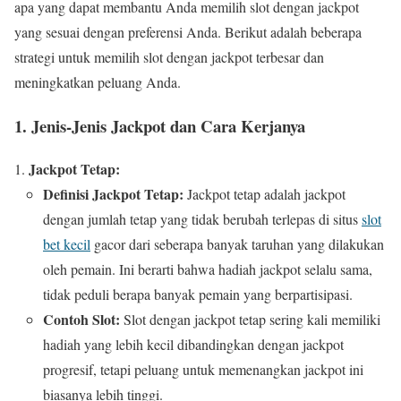
apa yang dapat membantu Anda memilih slot dengan jackpot
yang sesuai dengan preferensi Anda. Berikut adalah beberapa
strategi untuk memilih slot dengan jackpot terbesar dan
meningkatkan peluang Anda.
1. Jenis-Jenis Jackpot dan Cara Kerjanya
Jackpot Tetap:
Definisi Jackpot Tetap:
Jackpot tetap adalah jackpot
dengan jumlah tetap yang tidak berubah terlepas di situs
slot
bet kecil
gacor dari seberapa banyak taruhan yang dilakukan
oleh pemain. Ini berarti bahwa hadiah jackpot selalu sama,
tidak peduli berapa banyak pemain yang berpartisipasi.
Contoh Slot:
Slot dengan jackpot tetap sering kali memiliki
hadiah yang lebih kecil dibandingkan dengan jackpot
progresif, tetapi peluang untuk memenangkan jackpot ini
biasanya lebih tinggi.