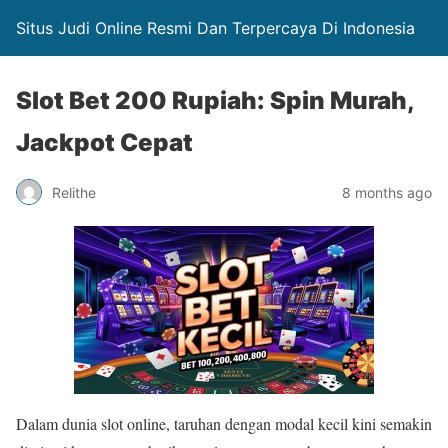
Situs Judi Online Resmi Dan Terpercaya Di Indonesia
Slot Bet 200 Rupiah: Spin Murah,
Jackpot Cepat
Relithe
8 months ago
Dalam dunia slot online, taruhan dengan modal kecil kini semakin