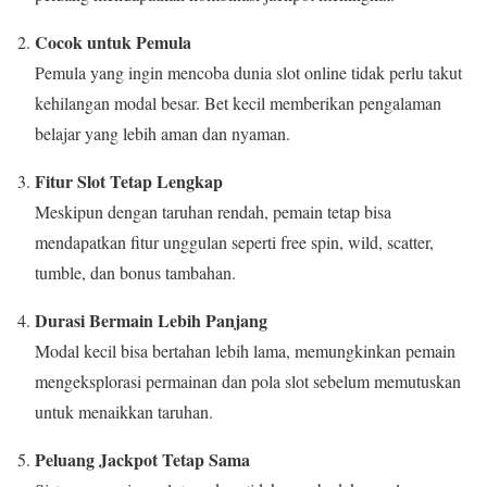
Cocok untuk Pemula
Pemula yang ingin mencoba dunia slot online tidak perlu takut
kehilangan modal besar. Bet kecil memberikan pengalaman
belajar yang lebih aman dan nyaman.
Fitur Slot Tetap Lengkap
Meskipun dengan taruhan rendah, pemain tetap bisa
mendapatkan fitur unggulan seperti free spin, wild, scatter,
tumble, dan bonus tambahan.
Durasi Bermain Lebih Panjang
Modal kecil bisa bertahan lebih lama, memungkinkan pemain
mengeksplorasi permainan dan pola slot sebelum memutuskan
untuk menaikkan taruhan.
Peluang Jackpot Tetap Sama