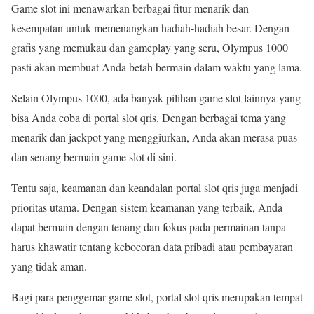
Game slot ini menawarkan berbagai fitur menarik dan
kesempatan untuk memenangkan hadiah-hadiah besar. Dengan
grafis yang memukau dan gameplay yang seru, Olympus 1000
pasti akan membuat Anda betah bermain dalam waktu yang lama.
Selain Olympus 1000, ada banyak pilihan game slot lainnya yang
bisa Anda coba di portal slot qris. Dengan berbagai tema yang
menarik dan jackpot yang menggiurkan, Anda akan merasa puas
dan senang bermain game slot di sini.
Tentu saja, keamanan dan keandalan portal slot qris juga menjadi
prioritas utama. Dengan sistem keamanan yang terbaik, Anda
dapat bermain dengan tenang dan fokus pada permainan tanpa
harus khawatir tentang kebocoran data pribadi atau pembayaran
yang tidak aman.
Bagi para penggemar game slot, portal slot qris merupakan tempat