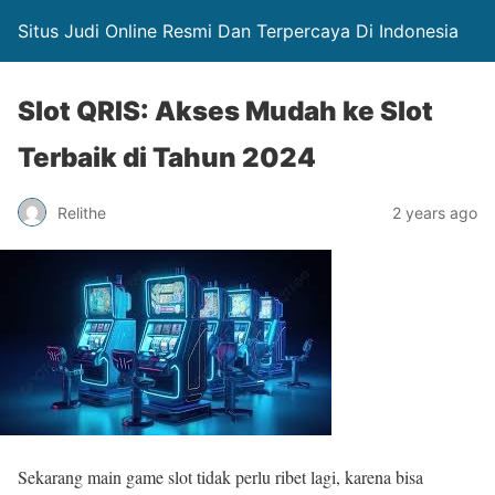
Situs Judi Online Resmi Dan Terpercaya Di Indonesia
Slot QRIS: Akses Mudah ke Slot
Terbaik di Tahun 2024
Relithe
2 years ago
Sekarang main game slot tidak perlu ribet lagi, karena bisa