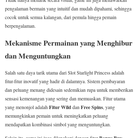
pengalaman bermain yang intuitif dan mudah dipahami, sehingga
cocok untuk semua kalangan, dari pemula hingga pemain
berpengalaman.
Mekanisme Permainan yang Menghibur
dan Menguntungkan
Salah satu daya tarik utama dari Slot Starlight Princess adalah
fitur-fitur inovatif yang hadir di dalamnya. Sistem pembayaran
dan peluang menang didesain sedemikian rupa untuk memberikan
sensasi kemenangan yang sering dan memuaskan. Fitur utama
Fitur Wild
Free Spins
yang menonjol adalah
dan
, yang
memungkinkan pemain untuk meningkatkan peluang
mendapatkan kombinasi simbol yang menguntungkan.
Bonus Buy
Selain itu, game ini juga dilengkapi dengan fitur
,