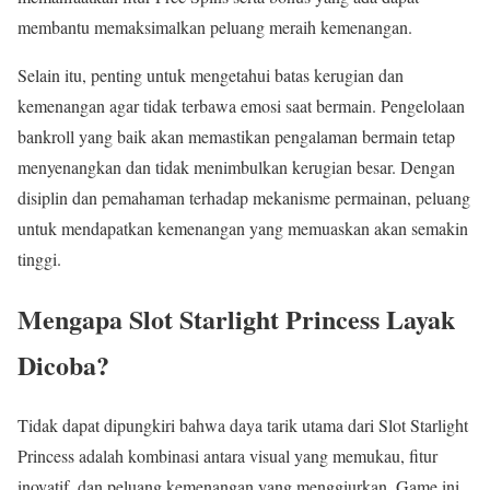
membantu memaksimalkan peluang meraih kemenangan.
Selain itu, penting untuk mengetahui batas kerugian dan
kemenangan agar tidak terbawa emosi saat bermain. Pengelolaan
bankroll yang baik akan memastikan pengalaman bermain tetap
menyenangkan dan tidak menimbulkan kerugian besar. Dengan
disiplin dan pemahaman terhadap mekanisme permainan, peluang
untuk mendapatkan kemenangan yang memuaskan akan semakin
tinggi.
Mengapa Slot Starlight Princess Layak
Dicoba?
Tidak dapat dipungkiri bahwa daya tarik utama dari Slot Starlight
Princess adalah kombinasi antara visual yang memukau, fitur
inovatif, dan peluang kemenangan yang menggiurkan. Game ini