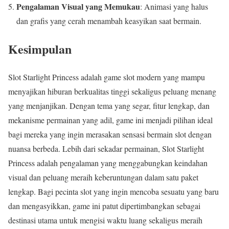
Pengalaman Visual yang Memukau
: Animasi yang halus
dan grafis yang cerah menambah keasyikan saat bermain.
Kesimpulan
Slot Starlight Princess adalah game slot modern yang mampu
menyajikan hiburan berkualitas tinggi sekaligus peluang menang
yang menjanjikan. Dengan tema yang segar, fitur lengkap, dan
mekanisme permainan yang adil, game ini menjadi pilihan ideal
bagi mereka yang ingin merasakan sensasi bermain slot dengan
nuansa berbeda. Lebih dari sekadar permainan, Slot Starlight
Princess adalah pengalaman yang menggabungkan keindahan
visual dan peluang meraih keberuntungan dalam satu paket
lengkap. Bagi pecinta slot yang ingin mencoba sesuatu yang baru
dan mengasyikkan, game ini patut dipertimbangkan sebagai
destinasi utama untuk mengisi waktu luang sekaligus meraih