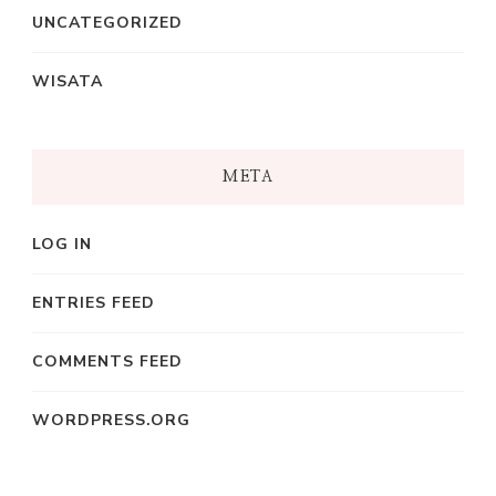
UNCATEGORIZED
WISATA
META
LOG IN
ENTRIES FEED
COMMENTS FEED
WORDPRESS.ORG