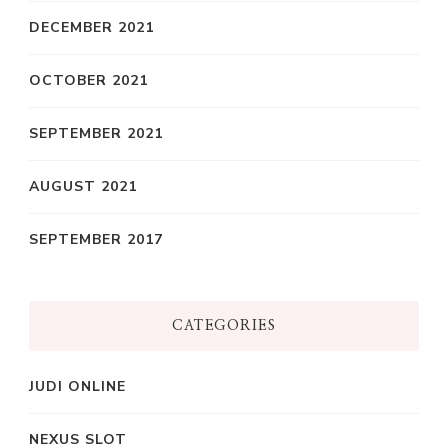
DECEMBER 2021
OCTOBER 2021
SEPTEMBER 2021
AUGUST 2021
SEPTEMBER 2017
CATEGORIES
JUDI ONLINE
NEXUS SLOT