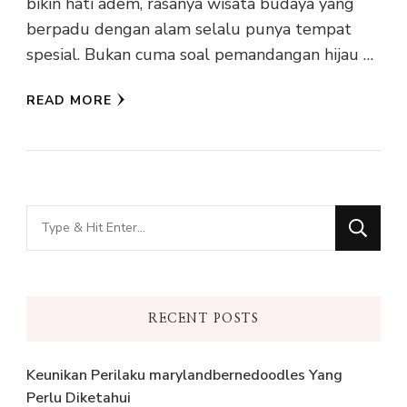
bikin hati adem, rasanya wisata budaya yang
berpadu dengan alam selalu punya tempat
spesial. Bukan cuma soal pemandangan hijau …
READ MORE
Looking
for
Something?
RECENT POSTS
Keunikan Perilaku marylandbernedoodles Yang
Perlu Diketahui