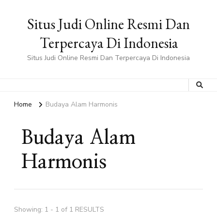
Situs Judi Online Resmi Dan
Terpercaya Di Indonesia
Situs Judi Online Resmi Dan Terpercaya Di Indonesia
Home
Budaya Alam Harmonis
Budaya Alam
Harmonis
Showing: 1 - 1 of 1 RESULTS