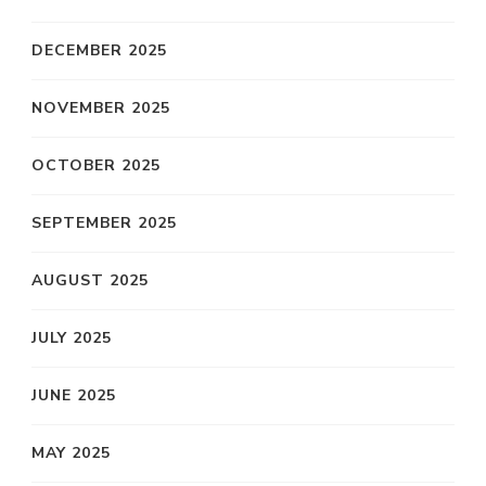
DECEMBER 2025
NOVEMBER 2025
OCTOBER 2025
SEPTEMBER 2025
AUGUST 2025
JULY 2025
JUNE 2025
MAY 2025