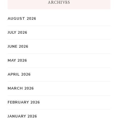
ARCHIVES
AUGUST 2026
JULY 2026
JUNE 2026
MAY 2026
APRIL 2026
MARCH 2026
FEBRUARY 2026
JANUARY 2026