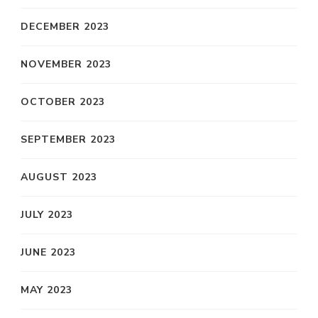
DECEMBER 2023
NOVEMBER 2023
OCTOBER 2023
SEPTEMBER 2023
AUGUST 2023
JULY 2023
JUNE 2023
MAY 2023