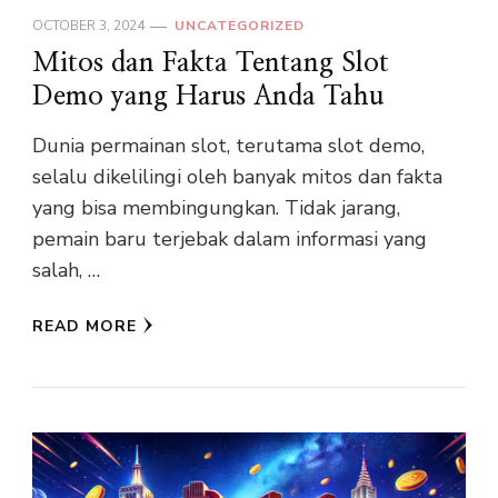
OCTOBER 3, 2024
UNCATEGORIZED
Mitos dan Fakta Tentang Slot
Demo yang Harus Anda Tahu
Dunia permainan slot, terutama slot demo,
selalu dikelilingi oleh banyak mitos dan fakta
yang bisa membingungkan. Tidak jarang,
pemain baru terjebak dalam informasi yang
salah, …
READ MORE