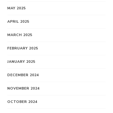
MAY 2025
APRIL 2025
MARCH 2025
FEBRUARY 2025
JANUARY 2025
DECEMBER 2024
NOVEMBER 2024
OCTOBER 2024