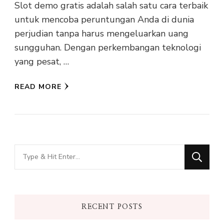
Slot demo gratis adalah salah satu cara terbaik
untuk mencoba peruntungan Anda di dunia
perjudian tanpa harus mengeluarkan uang
sungguhan. Dengan perkembangan teknologi
yang pesat, …
READ MORE
Looking
for
Something?
RECENT POSTS