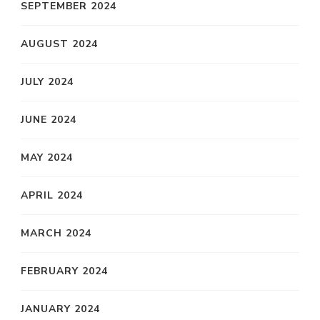
SEPTEMBER 2024
AUGUST 2024
JULY 2024
JUNE 2024
MAY 2024
APRIL 2024
MARCH 2024
FEBRUARY 2024
JANUARY 2024