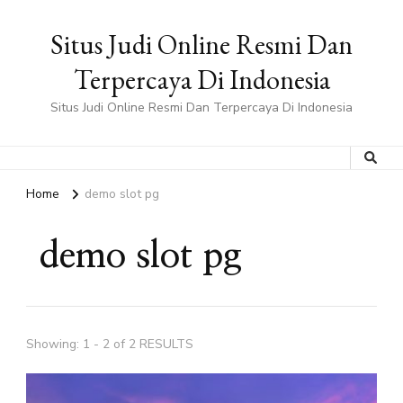
Situs Judi Online Resmi Dan
Terpercaya Di Indonesia
Situs Judi Online Resmi Dan Terpercaya Di Indonesia
Home
demo slot pg
demo slot pg
Showing: 1 - 2 of 2 RESULTS