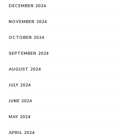
DECEMBER 2024
NOVEMBER 2024
OCTOBER 2024
SEPTEMBER 2024
AUGUST 2024
JULY 2024
JUNE 2024
MAY 2024
APRIL 2024