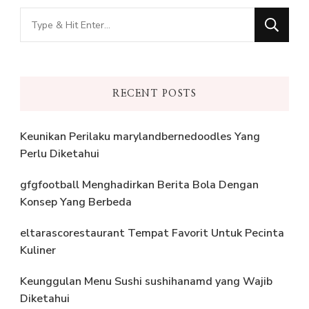
Looking
for
Something?
RECENT POSTS
Keunikan Perilaku marylandbernedoodles Yang
Perlu Diketahui
gfgfootball Menghadirkan Berita Bola Dengan
Konsep Yang Berbeda
eltarascorestaurant Tempat Favorit Untuk Pecinta
Kuliner
Keunggulan Menu Sushi sushihanamd yang Wajib
Diketahui