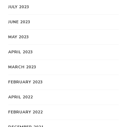
JULY 2023
JUNE 2023
MAY 2023
APRIL 2023
MARCH 2023
FEBRUARY 2023
APRIL 2022
FEBRUARY 2022