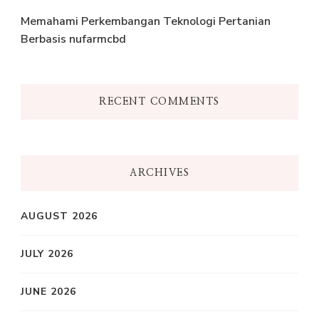
Memahami Perkembangan Teknologi Pertanian
Berbasis nufarmcbd
RECENT COMMENTS
ARCHIVES
AUGUST 2026
JULY 2026
JUNE 2026