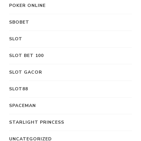
POKER ONLINE
SBOBET
SLOT
SLOT BET 100
SLOT GACOR
SLOT88
SPACEMAN
STARLIGHT PRINCESS
UNCATEGORIZED