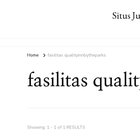
Situs J
Home
fasilitas qualityinnbytheparks
fasilitas qual
Showing: 1 - 1 of 1 RESULTS