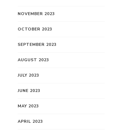
NOVEMBER 2023
OCTOBER 2023
SEPTEMBER 2023
AUGUST 2023
JULY 2023
JUNE 2023
MAY 2023
APRIL 2023