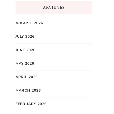
ARCHIVES
AUGUST 2026
JULY 2026
JUNE 2026
MAY 2026
APRIL 2026
MARCH 2026
FEBRUARY 2026