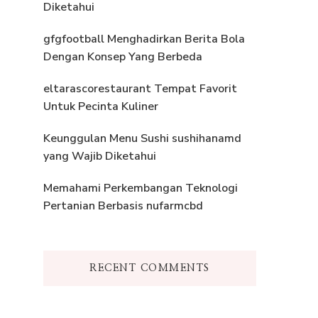
Diketahui
gfgfootball Menghadirkan Berita Bola
Dengan Konsep Yang Berbeda
eltarascorestaurant Tempat Favorit
Untuk Pecinta Kuliner
Keunggulan Menu Sushi sushihanamd
yang Wajib Diketahui
Memahami Perkembangan Teknologi
Pertanian Berbasis nufarmcbd
RECENT COMMENTS