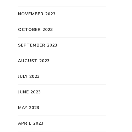
NOVEMBER 2023
OCTOBER 2023
SEPTEMBER 2023
AUGUST 2023
JULY 2023
JUNE 2023
MAY 2023
APRIL 2023