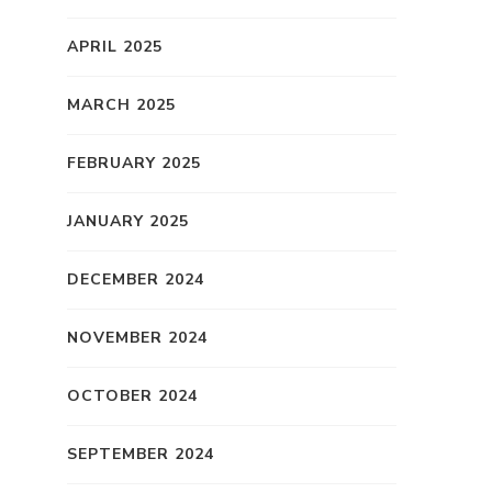
APRIL 2025
MARCH 2025
FEBRUARY 2025
JANUARY 2025
DECEMBER 2024
NOVEMBER 2024
OCTOBER 2024
SEPTEMBER 2024