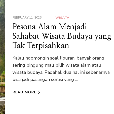
FEBRUARY 11, 2026
WISATA
Pesona Alam Menjadi
Sahabat Wisata Budaya yang
Tak Terpisahkan
Kalau ngomongin soal liburan, banyak orang
sering bingung mau pilih wisata alam atau
wisata budaya. Padahal, dua hal ini sebenarnya
bisa jadi pasangan serasi yang …
READ MORE