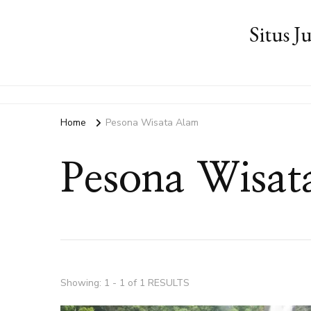
Situs J
Home
Pesona Wisata Alam
Pesona Wisat
Showing: 1 - 1 of 1 RESULTS