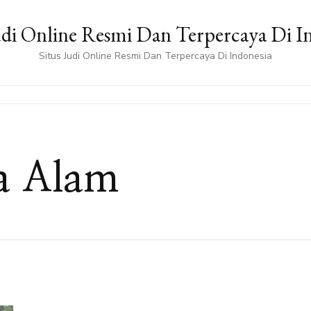
udi Online Resmi Dan Terpercaya Di I
Situs Judi Online Resmi Dan Terpercaya Di Indonesia
a Alam