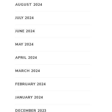
AUGUST 2024
JULY 2024
JUNE 2024
MAY 2024
APRIL 2024
MARCH 2024
FEBRUARY 2024
JANUARY 2024
DECEMBER 2023