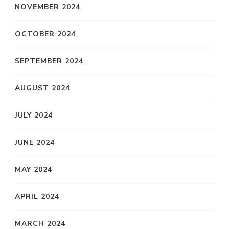
NOVEMBER 2024
OCTOBER 2024
SEPTEMBER 2024
AUGUST 2024
JULY 2024
JUNE 2024
MAY 2024
APRIL 2024
MARCH 2024