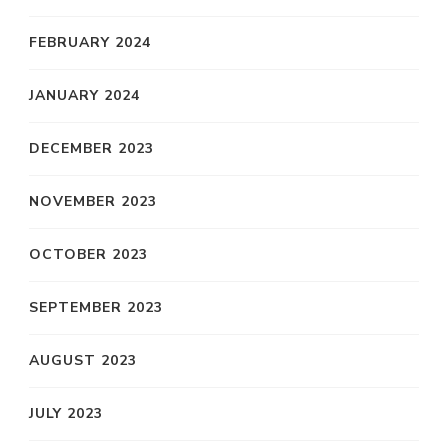
FEBRUARY 2024
JANUARY 2024
DECEMBER 2023
NOVEMBER 2023
OCTOBER 2023
SEPTEMBER 2023
AUGUST 2023
JULY 2023