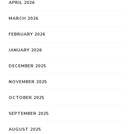
APRIL 2026
MARCH 2026
FEBRUARY 2026
JANUARY 2026
DECEMBER 2025
NOVEMBER 2025
OCTOBER 2025
SEPTEMBER 2025
AUGUST 2025