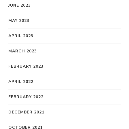
JUNE 2023
MAY 2023
APRIL 2023
MARCH 2023
FEBRUARY 2023
APRIL 2022
FEBRUARY 2022
DECEMBER 2021
OCTOBER 2021