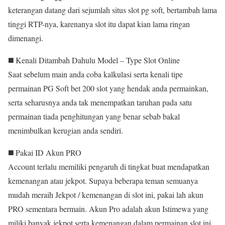
keterangan datang dari sejumlah situs slot pg soft, bertambah lama
tinggi RTP-nya, karenanya slot itu dapat kian lama ringan
dimenangi.
◼️ Kenali Ditambah Dahulu Model – Type Slot Online
Saat sebelum main anda coba kalkulasi serta kenali tipe
permainan PG Soft bet 200 slot yang hendak anda permainkan,
serta seharusnya anda tak menempatkan taruhan pada satu
permainan tiada penghitungan yang benar sebab bakal
menimbulkan kerugian anda sendiri.
◼️ Pakai ID Akun PRO
Account terlalu memiliki pengaruh di tingkat buat mendapatkan
kemenangan atau jekpot. Supaya beberapa teman semuanya
mudah meraih Jekpot / kemenangan di slot ini, pakai lah akun
PRO sementara bermain. Akun Pro adalah akun Istimewa yang
miliki banyak jekpot serta kemenangan dalam permainan slot ini.