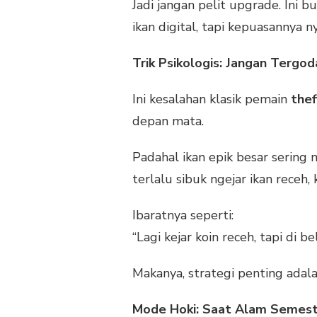
Jadi jangan pelit upgrade. Ini 
ikan digital, tapi kepuasannya n
Trik Psikologis: Jangan Tergod
Ini kesalahan klasik pemain
thef
depan mata.
Padahal ikan epik besar sering
terlalu sibuk ngejar ikan rece
Ibaratnya seperti:
“Lagi kejar koin receh, tapi di b
Makanya, strategi penting adal
Mode Hoki: Saat Alam Semesta