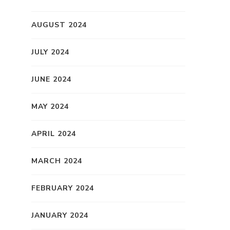
AUGUST 2024
JULY 2024
JUNE 2024
MAY 2024
APRIL 2024
MARCH 2024
FEBRUARY 2024
JANUARY 2024