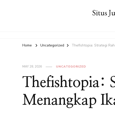
Situs J
Home
Uncategorized
Thefishtopia: Strategi Ra
MAY 28, 2026
UNCATEGORIZED
Thefishtopia: 
Menangkap Ika