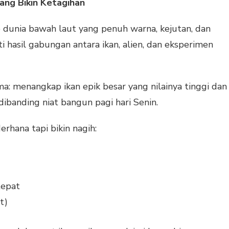
ang Bikin Ketagihan
 dunia bawah laut yang penuh warna, kejutan, dan
ti hasil gabungan antara ikan, alien, dan eksperimen
a: menangkap ikan epik besar yang nilainya tinggi dan
dibanding niat bangun pagi hari Senin.
rhana tapi bikin nagih:
tepat
t)