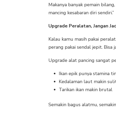
Makanya banyak pemain bilang,
mancing kesabaran diri sendiri.”
Upgrade Peralatan, Jangan Ja
Kalau kamu masih pakai peralat
perang pakai sendal jepit. Bisa j
Upgrade alat pancing sangat pe
Ikan epik punya stamina ti
Kedalaman laut makin suli
Tarikan ikan makin brutal
Semakin bagus alatmu, semakin