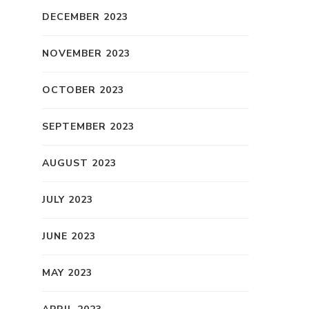
DECEMBER 2023
NOVEMBER 2023
OCTOBER 2023
SEPTEMBER 2023
AUGUST 2023
JULY 2023
JUNE 2023
MAY 2023