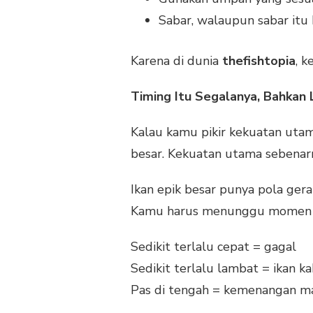
Sabar, walaupun sabar itu
Karena di dunia
thefishtopia
, k
Timing Itu Segalanya, Bahkan 
Kalau kamu pikir kekuatan uta
besar. Kekuatan utama sebenarn
Ikan epik besar punya pola gera
Kamu harus menunggu momen ya
Sedikit terlalu cepat = gagal
Sedikit terlalu lambat = ikan k
Pas di tengah = kemenangan m