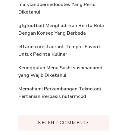
marylandbernedoodles Yang Perlu
Diketahui
gfgfootball Menghadirkan Berita Bola
Dengan Konsep Yang Berbeda
eltarascorestaurant Tempat Favorit
Untuk Pecinta Kuliner
Keunggulan Menu Sushi sushihanamd
yang Wajib Diketahui
Memahami Perkembangan Teknologi
Pertanian Berbasis nufarmcbd
RECENT COMMENTS