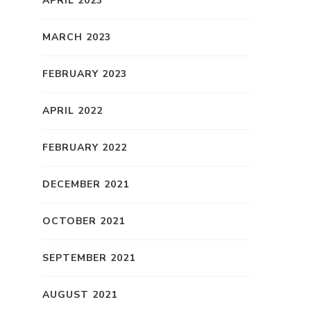
APRIL 2023
MARCH 2023
FEBRUARY 2023
APRIL 2022
FEBRUARY 2022
DECEMBER 2021
OCTOBER 2021
SEPTEMBER 2021
AUGUST 2021