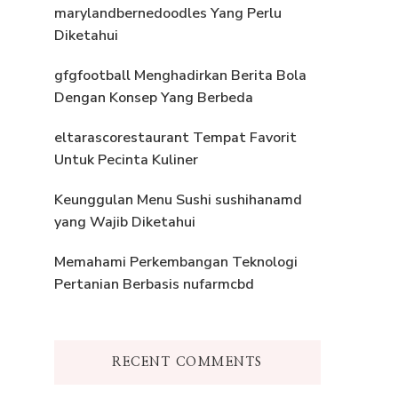
marylandbernedoodles Yang Perlu
Diketahui
gfgfootball Menghadirkan Berita Bola
Dengan Konsep Yang Berbeda
eltarascorestaurant Tempat Favorit
Untuk Pecinta Kuliner
Keunggulan Menu Sushi sushihanamd
yang Wajib Diketahui
Memahami Perkembangan Teknologi
Pertanian Berbasis nufarmcbd
RECENT COMMENTS