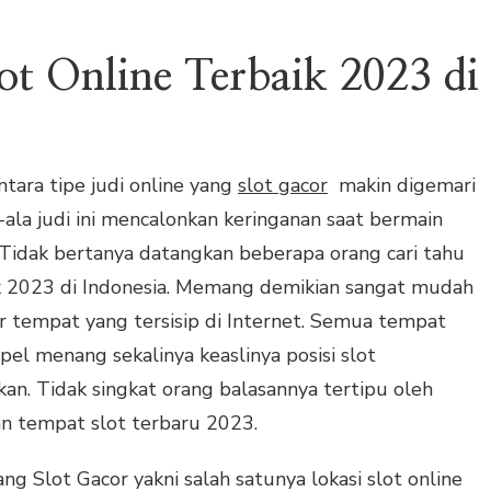
ot Online Terbaik 2023 di
ntara tipe judi online yang
slot gacor
makin digemari
ala judi ini mencalonkan keringanan saat bermain
. Tidak bertanya datangkan beberapa orang cari tahu
ik 2023 di Indonesia. Memang demikian sangat mudah
r tempat yang tersisip di Internet. Semua tempat
pel menang sekalinya keaslinya posisi slot
an. Tidak singkat orang balasannya tertipu oleh
 tempat slot terbaru 2023.
 Slot Gacor yakni salah satunya lokasi slot online