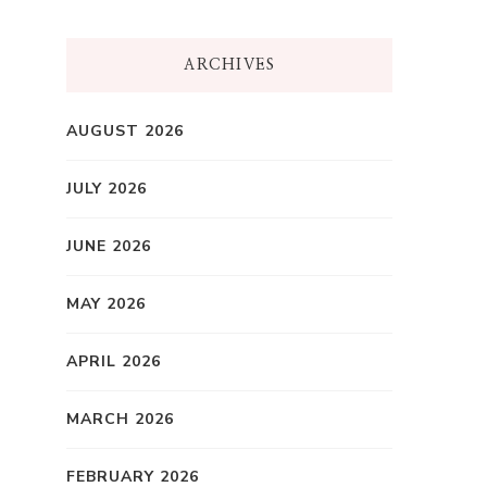
ARCHIVES
AUGUST 2026
JULY 2026
JUNE 2026
MAY 2026
APRIL 2026
MARCH 2026
FEBRUARY 2026