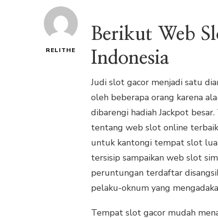
Berikut Web Sl
RELITHE
Indonesia
Judi slot gacor menjadi satu dia
oleh beberapa orang karena ala-
dibarengi hadiah Jackpot besar
tentang web slot online terba
untuk kantongi tempat slot lua
tersisip sampaikan web slot sim
peruntungan terdaftar disangsik
pelaku-oknum yang mengadakan
Tempat slot gacor mudah menang