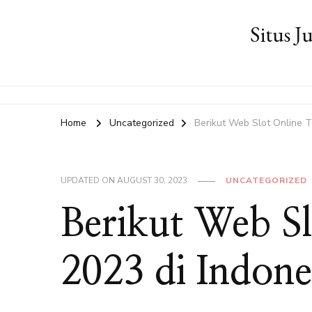
Situs J
Home
Uncategorized
Berikut Web Slot Online T
UPDATED ON
AUGUST 30, 2023
UNCATEGORIZED
Berikut Web Sl
2023 di Indone