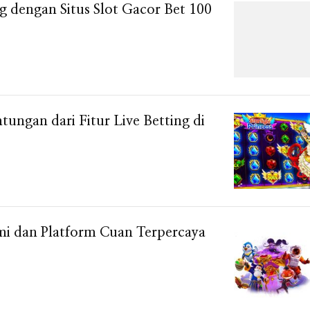
 dengan Situs Slot Gacor Bet 100
ngan dari Fitur Live Betting di
smi dan Platform Cuan Terpercaya