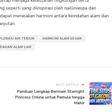
 tetap menjaga kelestarian lingkungan serta
 seperti yang diinspirasi oleh naillovespa dan
du dapat merasakan harmoni antara keindahan alam dan
anjutan.
PLORASI AIR TERJUN
HARMONI ALAM SEGAR
NDAHAN ALAM LIAR
NEXT ARTICLE
Panduan Lengkap Bermain Starlight
Princess Online untuk Pemula hingga
Mahir