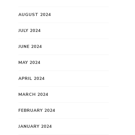
AUGUST 2024
JULY 2024
JUNE 2024
MAY 2024
APRIL 2024
MARCH 2024
FEBRUARY 2024
JANUARY 2024