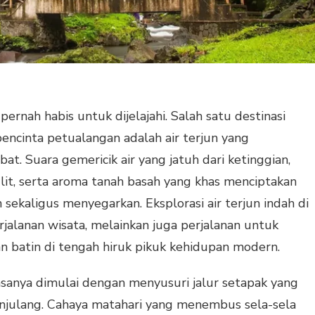
ernah habis untuk dijelajahi. Salah satu destinasi
pencinta petualangan adalah air terjun yang
at. Suara gemericik air yang jatuh dari ketinggian,
it, serta aroma tanah basah yang khas menciptakan
kaligus menyegarkan. Eksplorasi air terjun indah di
jalanan wisata, melainkan juga perjalanan untuk
batin di tengah hiruk pikuk kehidupan modern.
iasanya dimulai dengan menyusuri jalur setapak yang
enjulang. Cahaya matahari yang menembus sela-sela