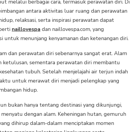
t melalui berbagai cara, termasuk perawatan diri. Di
eimbangan antara aktivitas luar ruang dan perawatan
hidup, relaksasi, serta inspirasi perawatan dapat
perti
naillovespa
dan naillovespa.com, yang
i untuk menunjang kenyamanan dan ketenangan diri.
alam dan perawatan diri sebenarnya sangat erat. Alam
n ketulusan, sementara perawatan diri membantu
kesehatan tubuh. Setelah menjelajahi air terjun indah
aktu untuk merawat diri menjadi pelengkap yang
mbangan hidup.
rjun bukan hanya tentang destinasi yang dikunjungi,
 menyatu dengan alam. Keheningan hutan, gemuruh
ar yang dihirup dalam-dalam menciptakan momen