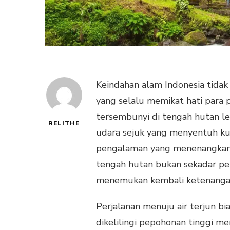
Keindahan alam Indonesia tidak p
yang selalu memikat hati para 
tersembunyi di tengah hutan leb
RELITHE
udara sejuk yang menyentuh kul
pengalaman yang menenangkan se
tengah hutan bukan sekadar per
menemukan kembali ketenangan 
Perjalanan menuju air terjun b
dikelilingi pepohonan tinggi m