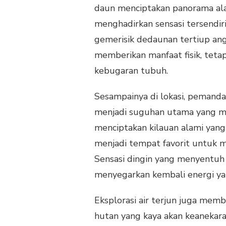
daun menciptakan panorama al
menghadirkan sensasi tersendir
gemerisik dedaunan tertiup angin
memberikan manfaat fisik, tet
kebugaran tubuh.
Sesampainya di lokasi, pemanda
menjadi suguhan utama yang me
menciptakan kilauan alami yang
menjadi tempat favorit untuk 
Sensasi dingin yang menyentuh 
menyegarkan kembali energi yang
Eksplorasi air terjun juga me
hutan yang kaya akan keanekara