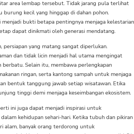
tar area lembap tersebut. Tidak jarang pula terlihat
 burung kecil yang hinggap di dahan pohon.
i menjadi bukti betapa pentingnya menjaga kelestarian
etap dapat dinikmati oleh generasi mendatang.
, persiapan yang matang sangat diperlukan.
aman dan tidak licin menjadi hal utama mengingat
dan berbatu. Selain itu, membawa perlengkapan
 makanan ringan, serta kantong sampah untuk menjaga
an bentuk tanggung jawab setiap wisatawan. Etika
junjung tinggi demi menjaga keseimbangan ekosistem.
rti ini juga dapat menjadi inspirasi untuk
dalam kehidupan sehari-hari. Ketika tubuh dan pikiran
ri alam, banyak orang terdorong untuk