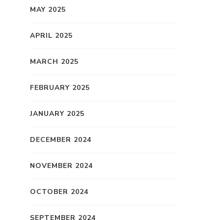
MAY 2025
APRIL 2025
MARCH 2025
FEBRUARY 2025
JANUARY 2025
DECEMBER 2024
NOVEMBER 2024
OCTOBER 2024
SEPTEMBER 2024