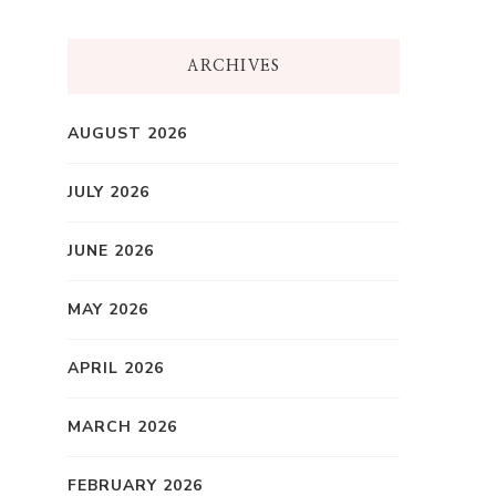
ARCHIVES
AUGUST 2026
JULY 2026
JUNE 2026
MAY 2026
APRIL 2026
MARCH 2026
FEBRUARY 2026