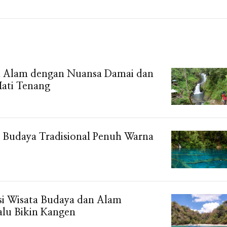
n Alam dengan Nuansa Damai dan
Hati Tenang
l Budaya Tradisional Penuh Warna
si Wisata Budaya dan Alam
alu Bikin Kangen