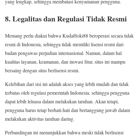
yang lengkap, sehingga membatasi kenyamanan pengguna.
8. Legalitas dan Regulasi Tidak Resmi
Memang perlu diakui bahwa KudaHoki88 beroperasi secara tidak
resmi di Indonesia, sehingga tidak memiliki lisensi resmi dari
badan pengawas perjudian internasional. Namun, dalam hal
kualitas layanan, keamanan, dan inovasi fitur, situs ini mampu
bersaing dengan situs berlisensi resmi.
Kelebihan dari sisi ini adalah akses yang lebih mudah dan tidak
terbatas oleh regulasi pemerintah Indonesia, sehingga pengguna
dapat lebih leluasa dalam melakukan taruhan. Akan tetapi,
pengguna harus tetap berhati-hati dan bertanggung jawab dalam
melakukan aktivitas taruhan daring.
Perbandingan ini menunjukkan bahwa meski tidak berlisensi