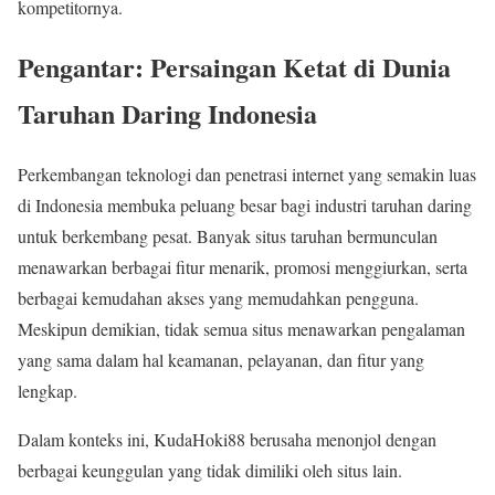
kompetitornya.
Pengantar: Persaingan Ketat di Dunia
Taruhan Daring Indonesia
Perkembangan teknologi dan penetrasi internet yang semakin luas
di Indonesia membuka peluang besar bagi industri taruhan daring
untuk berkembang pesat. Banyak situs taruhan bermunculan
menawarkan berbagai fitur menarik, promosi menggiurkan, serta
berbagai kemudahan akses yang memudahkan pengguna.
Meskipun demikian, tidak semua situs menawarkan pengalaman
yang sama dalam hal keamanan, pelayanan, dan fitur yang
lengkap.
Dalam konteks ini, KudaHoki88 berusaha menonjol dengan
berbagai keunggulan yang tidak dimiliki oleh situs lain.