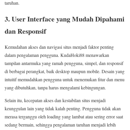
taruhan.
3. User Interface yang Mudah Dipahami
dan Responsif
Kemudahan akses dan navigasi situs menjadi faktor penting
dalam pengalaman pengguna. KudaHoki88 menawarkan
tampilan antarmuka yang ramah pengguna, simpel, dan responsif
di berbagai perangkat, baik desktop maupun mobile. Desain yang
intuitif memudahkan pengguna untuk menemukan fitur dan menu
yang dibutuhkan, tanpa harus mengalami kebingungan.
Selain itu, kecepatan akses dan kestabilan situs menjadi
keunggulan lain yang tidak kalah penting. Pengguna tidak akan
merasa terganggu oleh loading yang lambat atau sering error saat
sedang bermain, sehingga pengalaman taruhan menjadi lebih