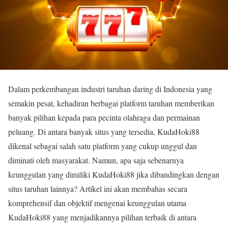
Dalam perkembangan industri taruhan daring di Indonesia yang
semakin pesat, kehadiran berbagai platform taruhan memberikan
banyak pilihan kepada para pecinta olahraga dan permainan
peluang. Di antara banyak situs yang tersedia, KudaHoki88
dikenal sebagai salah satu platform yang cukup unggul dan
diminati oleh masyarakat. Namun, apa saja sebenarnya
keunggulan yang dimiliki KudaHoki88 jika dibandingkan dengan
situs taruhan lainnya? Artikel ini akan membahas secara
komprehensif dan objektif mengenai keunggulan utama
KudaHoki88 yang menjadikannya pilihan terbaik di antara