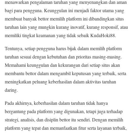
menawarkan pengalaman taruhan yang menyenangkan dan aman
bagi para pengguna. Keunggulan ini menjadi faktor utama yang
membuat banyak bettor memilih platform ini dibandingkan situs
taruhan lain yang mungkin kurang inovatif, kurang responsif, atau
memiliki tingkat keamanan yang tidak sebaik KudaHoki88.
Tentunya, setiap pengguna harus bijak dalam memilih platform
taruhan sesuai dengan kebutuhan dan prioritas masing-masing.
Memahami keunggulan dan kekurangan dari setiap situs akan
membantu bettor dalam mengambil keputusan yang terbaik, serta
meningkatkan peluang keberhasilan dalam aktivitas taruhan
daring.
Pada akhirnya, keberhasilan dalam taruhan tidak hanya
bergantung pada platform yang digunakan, tetapi juga terhadap
strategi, analisis, dan disiplin bettor itu sendiri. Dengan memilih
platform yang tepat dan memanfaatkan fitur serta layanan terbaik,