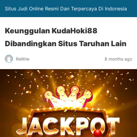
Situs Judi Online Resmi Dan Terpercaya Di Indonesia
Keunggulan KudaHoki88
Dibandingkan Situs Taruhan Lain
Relithe
8 months ago