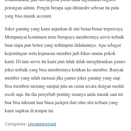
potongan admin. Pengin berapa saja ditransfer sebesar itu pula
yang bisa masuk account.
Joker gaming yang kami anjurkan di sini benar-benar terpercaya.
Mempunyai komitmen terus berupaya memberinya servis terbaik
buat siapa pun bettor yang terhimpun didalamnya. Apa sebagai
kepentingan serta kepuasan member jadi fokus utama pokok
kami. Di lain servis itu kami pun tidak tidak menghiraukan games
joker terbaik yang bisa memberinya kritikan ke member. Banyak
member yang udah merasai jika games joker gaming yang siap
bisa memberi menang sampai juta-an cuma secara dengan modal
receh saja. Itu dia penyebab penting rasanya anda masuk saat ini
biar bisa nikmati luar biasa jackpot dari situs slot terbaru yang
kami siapkan di tempat ini.
Categories:
Uncategorized