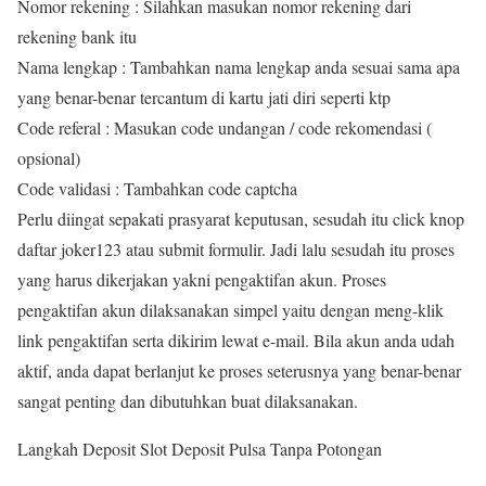
Nomor rekening : Silahkan masukan nomor rekening dari
rekening bank itu
Nama lengkap : Tambahkan nama lengkap anda sesuai sama apa
yang benar-benar tercantum di kartu jati diri seperti ktp
Code referal : Masukan code undangan / code rekomendasi (
opsional)
Code validasi : Tambahkan code captcha
Perlu diingat sepakati prasyarat keputusan, sesudah itu click knop
daftar joker123 atau submit formulir. Jadi lalu sesudah itu proses
yang harus dikerjakan yakni pengaktifan akun. Proses
pengaktifan akun dilaksanakan simpel yaitu dengan meng-klik
link pengaktifan serta dikirim lewat e-mail. Bila akun anda udah
aktif, anda dapat berlanjut ke proses seterusnya yang benar-benar
sangat penting dan dibutuhkan buat dilaksanakan.
Langkah Deposit Slot Deposit Pulsa Tanpa Potongan