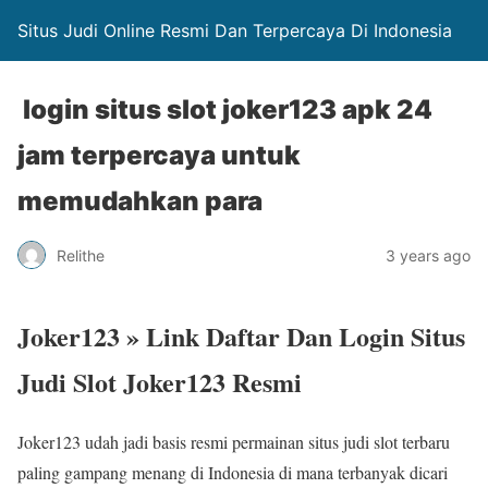
Situs Judi Online Resmi Dan Terpercaya Di Indonesia
login situs slot joker123 apk 24
jam terpercaya untuk
memudahkan para
Relithe
3 years ago
Joker123 » Link Daftar Dan Login Situs
Judi Slot Joker123 Resmi
Joker123 udah jadi basis resmi permainan situs judi slot terbaru
paling gampang menang di Indonesia di mana terbanyak dicari