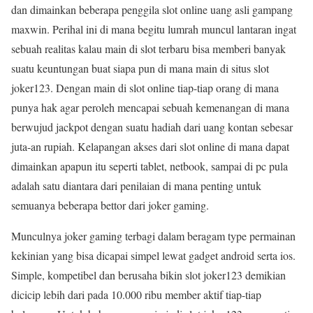
dan dimainkan beberapa penggila slot online uang asli gampang
maxwin. Perihal ini di mana begitu lumrah muncul lantaran ingat
sebuah realitas kalau main di slot terbaru bisa memberi banyak
suatu keuntungan buat siapa pun di mana main di situs slot
joker123. Dengan main di slot online tiap-tiap orang di mana
punya hak agar peroleh mencapai sebuah kemenangan di mana
berwujud jackpot dengan suatu hadiah dari uang kontan sebesar
juta-an rupiah. Kelapangan akses dari slot online di mana dapat
dimainkan apapun itu seperti tablet, netbook, sampai di pc pula
adalah satu diantara dari penilaian di mana penting untuk
semuanya beberapa bettor dari joker gaming.
Munculnya joker gaming terbagi dalam beragam type permainan
kekinian yang bisa dicapai simpel lewat gadget android serta ios.
Simple, kompetibel dan berusaha bikin slot joker123 demikian
dicicip lebih dari pada 10.000 ribu member aktif tiap-tiap