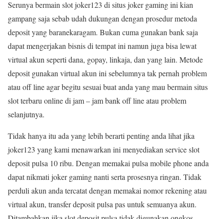
Serunya bermain slot joker123 di situs joker gaming ini kian
gampang saja sebab udah dukungan dengan prosedur metoda
deposit yang baranekaragam. Bukan cuma gunakan bank saja
dapat mengerjakan bisnis di tempat ini namun juga bisa lewat
virtual akun seperti dana, gopay, linkaja, dan yang lain. Metode
deposit gunakan virtual akun ini sebelumnya tak pernah problem
atau off line agar begitu sesuai buat anda yang mau bermain situs
slot terbaru online di jam – jam bank off line atau problem
selanjutnya.
Tidak hanya itu ada yang lebih berarti penting anda lihat jika
joker123 yang kami menawarkan ini menyediakan service slot
deposit pulsa 10 ribu. Dengan memakai pulsa mobile phone anda
dapat nikmati joker gaming nanti serta prosesnya ringan. Tidak
perduli akun anda tercatat dengan memakai nomor rekening atau
virtual akun, transfer deposit pulsa pas untuk semuanya akun.
Ditambahkan jika slot deposit pulsa tidak digunakan ongkos