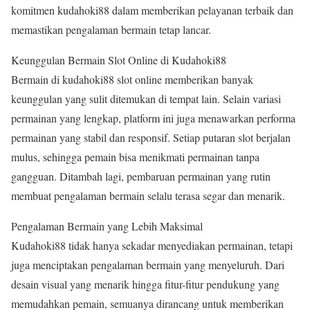
komitmen kudahoki88 dalam memberikan pelayanan terbaik dan
memastikan pengalaman bermain tetap lancar.
Keunggulan Bermain Slot Online di Kudahoki88
Bermain di kudahoki88 slot online memberikan banyak
keunggulan yang sulit ditemukan di tempat lain. Selain variasi
permainan yang lengkap, platform ini juga menawarkan performa
permainan yang stabil dan responsif. Setiap putaran slot berjalan
mulus, sehingga pemain bisa menikmati permainan tanpa
gangguan. Ditambah lagi, pembaruan permainan yang rutin
membuat pengalaman bermain selalu terasa segar dan menarik.
Pengalaman Bermain yang Lebih Maksimal
Kudahoki88 tidak hanya sekadar menyediakan permainan, tetapi
juga menciptakan pengalaman bermain yang menyeluruh. Dari
desain visual yang menarik hingga fitur-fitur pendukung yang
memudahkan pemain, semuanya dirancang untuk memberikan