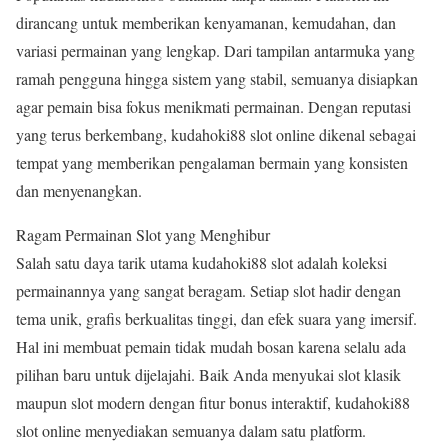
dirancang untuk memberikan kenyamanan, kemudahan, dan
variasi permainan yang lengkap. Dari tampilan antarmuka yang
ramah pengguna hingga sistem yang stabil, semuanya disiapkan
agar pemain bisa fokus menikmati permainan. Dengan reputasi
yang terus berkembang, kudahoki88 slot online dikenal sebagai
tempat yang memberikan pengalaman bermain yang konsisten
dan menyenangkan.
Ragam Permainan Slot yang Menghibur
Salah satu daya tarik utama kudahoki88 slot adalah koleksi
permainannya yang sangat beragam. Setiap slot hadir dengan
tema unik, grafis berkualitas tinggi, dan efek suara yang imersif.
Hal ini membuat pemain tidak mudah bosan karena selalu ada
pilihan baru untuk dijelajahi. Baik Anda menyukai slot klasik
maupun slot modern dengan fitur bonus interaktif, kudahoki88
slot online menyediakan semuanya dalam satu platform.