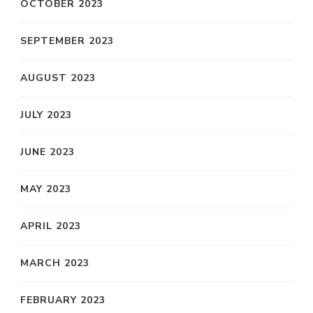
OCTOBER 2023
SEPTEMBER 2023
AUGUST 2023
JULY 2023
JUNE 2023
MAY 2023
APRIL 2023
MARCH 2023
FEBRUARY 2023