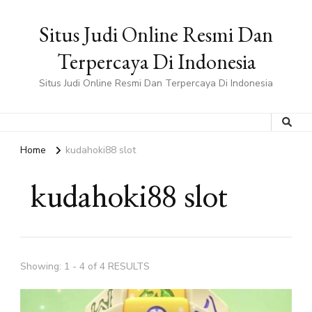
Situs Judi Online Resmi Dan
Terpercaya Di Indonesia
Situs Judi Online Resmi Dan Terpercaya Di Indonesia
Home
kudahoki88 slot
kudahoki88 slot
Showing: 1 - 4 of 4 RESULTS