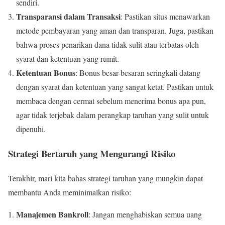
sendiri.
Transparansi dalam Transaksi
: Pastikan situs menawarkan
metode pembayaran yang aman dan transparan. Juga, pastikan
bahwa proses penarikan dana tidak sulit atau terbatas oleh
syarat dan ketentuan yang rumit.
Ketentuan Bonus
: Bonus besar-besaran seringkali datang
dengan syarat dan ketentuan yang sangat ketat. Pastikan untuk
membaca dengan cermat sebelum menerima bonus apa pun,
agar tidak terjebak dalam perangkap taruhan yang sulit untuk
dipenuhi.
Strategi Bertaruh yang Mengurangi Risiko
Terakhir, mari kita bahas strategi taruhan yang mungkin dapat
membantu Anda meminimalkan risiko:
Manajemen Bankroll
: Jangan menghabiskan semua uang