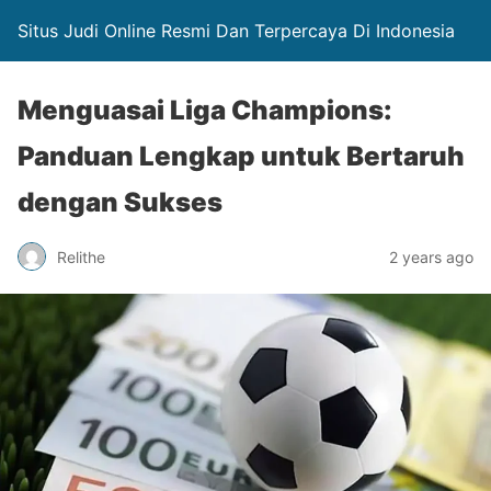
Situs Judi Online Resmi Dan Terpercaya Di Indonesia
Menguasai Liga Champions:
Panduan Lengkap untuk Bertaruh
dengan Sukses
Relithe
2 years ago