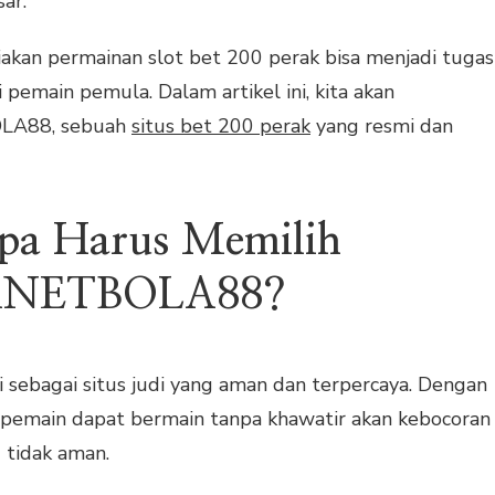
ar.
iakan permainan slot bet 200 perak bisa menjadi tugas
pemain pemula. Dalam artikel ini, kita akan
LA88, sebuah
situs bet 200 perak
yang resmi dan
pa Harus Memilih
ANETBOLA88?
ebagai situs judi yang aman dan terpercaya. Dengan
 pemain dapat bermain tanpa khawatir akan kebocoran
g tidak aman.