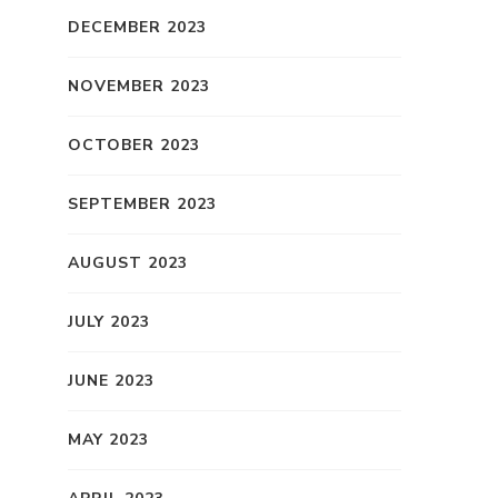
DECEMBER 2023
NOVEMBER 2023
OCTOBER 2023
SEPTEMBER 2023
AUGUST 2023
JULY 2023
JUNE 2023
MAY 2023