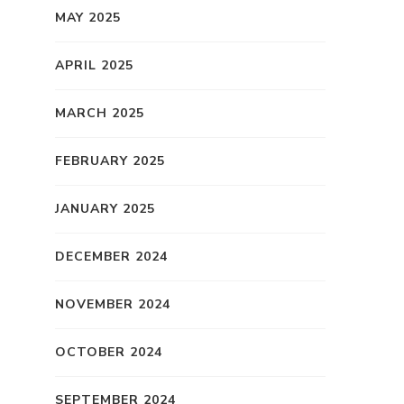
MAY 2025
APRIL 2025
MARCH 2025
FEBRUARY 2025
JANUARY 2025
DECEMBER 2024
NOVEMBER 2024
OCTOBER 2024
SEPTEMBER 2024