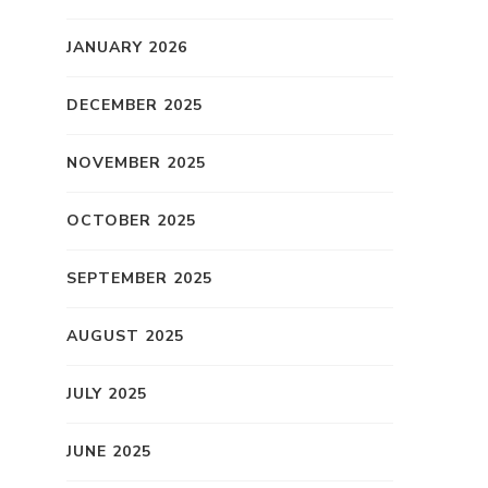
JANUARY 2026
DECEMBER 2025
NOVEMBER 2025
OCTOBER 2025
SEPTEMBER 2025
AUGUST 2025
JULY 2025
JUNE 2025