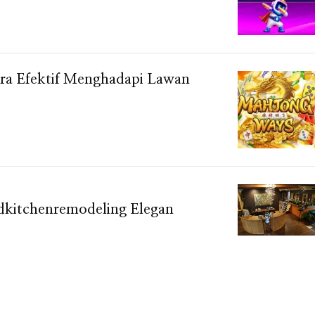
ra Efektif Menghadapi Lawan
dkitchenremodeling Elegan