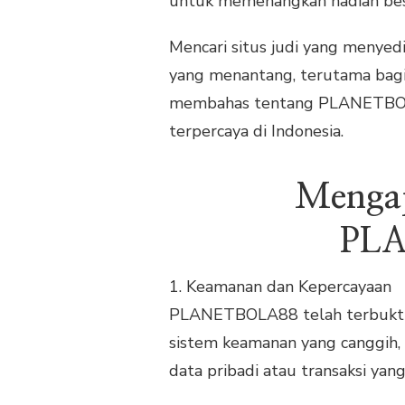
untuk memenangkan hadiah bes
Mencari situs judi yang menyed
yang menantang, terutama bagi 
membahas tentang PLANETBO
terpercaya di Indonesia.
Menga
PL
1. Keamanan dan Kepercayaan
PLANETBOLA88 telah terbukti s
sistem keamanan yang canggih,
data pribadi atau transaksi yan