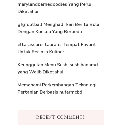
marylandbernedoodles Yang Perlu
Diketahui
gfgfootball Menghadirkan Berita Bola
Dengan Konsep Yang Berbeda
eltarascorestaurant Tempat Favorit
Untuk Pecinta Kuliner
Keunggulan Menu Sushi sushihanamd
yang Wajib Diketahui
Memahami Perkembangan Teknologi
Pertanian Berbasis nufarmcbd
RECENT COMMENTS