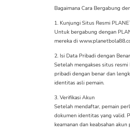
Bagaimana Cara Bergabung d
1. Kunjungi Situs Resmi PLA
Untuk bergabung dengan PLAN
mereka di www.planetbola88.co
2. Isi Data Pribadi dengan Bena
Setelah mengakses situs resm
pribadi dengan benar dan lengk
identitas asli pemain.
3. Verifikasi Akun
Setelah mendaftar, pemain per
dokumen identitas yang valid. P
keamanan dan keabsahan akun 