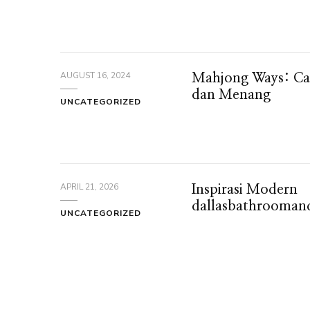
AUGUST 16, 2024
Mahjong Ways: Ca
dan Menang
UNCATEGORIZED
APRIL 21, 2026
Inspirasi Modern
dallasbathrooman
UNCATEGORIZED