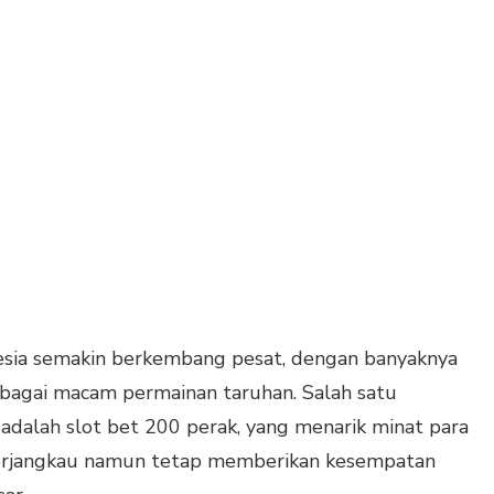
nesia semakin berkembang pesat, dengan banyaknya
rbagai macam permainan taruhan. Salah satu
adalah slot bet 200 perak, yang menarik minat para
erjangkau namun tetap memberikan kesempatan