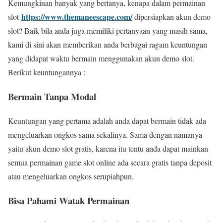
Kemungkinan banyak yang bertanya, kenapa dalam permainan
https://www.themaneescape.com/
slot
dipersiapkan akun demo
slot? Baik bila anda juga memiliki pertanyaan yang masih sama,
kami di sini akan memberikan anda berbagai ragam keuntungan
yang didapat waktu bermain menggunakan akun demo slot.
Berikut keuntungannya :
Bermain Tanpa Modal
Keuntungan yang pertama adalah anda dapat bermain tidak ada
mengeluarkan ongkos sama sekalinya. Sama dengan namanya
yaitu akun demo slot gratis, karena itu tentu anda dapat mainkan
semua permainan game slot online ada secara gratis tanpa deposit
atau mengeluarkan ongkos serupiahpun.
Bisa Pahami Watak Permainan