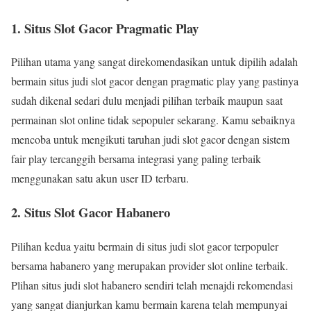
1. Situs Slot Gacor Pragmatic Play
Pilihan utama yang sangat direkomendasikan untuk dipilih adalah
bermain situs judi slot gacor dengan pragmatic play yang pastinya
sudah dikenal sedari dulu menjadi pilihan terbaik maupun saat
permainan slot online tidak sepopuler sekarang. Kamu sebaiknya
mencoba untuk mengikuti taruhan judi slot gacor dengan sistem
fair play tercanggih bersama integrasi yang paling terbaik
menggunakan satu akun user ID terbaru.
2. Situs Slot Gacor Habanero
Pilihan kedua yaitu bermain di situs judi slot gacor terpopuler
bersama habanero yang merupakan provider slot online terbaik.
Plihan situs judi slot habanero sendiri telah menajdi rekomendasi
yang sangat dianjurkan kamu bermain karena telah mempunyai