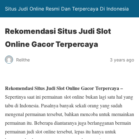
Situs Judi Online Resmi Dan Terpercaya Di Indonesia
Rekomendasi Situs Judi Slot
Online Gacor Terpercaya
Relithe
3 years ago
Rekomendasi Situs Judi Slot Online Gacor Terpercaya –
Sepertinya saat ini permainan slot online bukan lagi satu hal yang
tabu di Indonesia. Pasalnya banyak sekali orang yang sudah
mengenal permainan tersebut, bahkan mencoba untuk memainkan
permainan itu. Beberapa diantaranya juga berlangganan bermain
permainan judi slot online tersebut, lepas itu hanya untuk