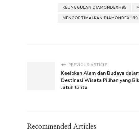
KEUNGGULAN DIAMONDEXH99
MENGOPTIMALKAN DIAMONDEXH99
PREVIOUS ARTICLE
Keelokan Alam dan Budaya dala
Destinasi Wisata Pilihan yang Bik
Jatuh Cinta
Recommended Articles