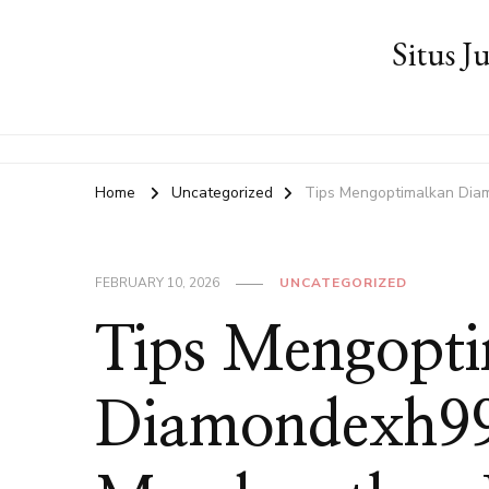
Situs J
Home
Uncategorized
Tips Mengoptimalkan Dia
FEBRUARY 10, 2026
UNCATEGORIZED
Tips Mengopt
Diamondexh99