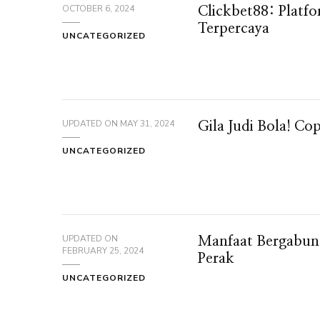
OCTOBER 6, 2024
Clickbet88: Platf
Terpercaya
UNCATEGORIZED
UPDATED ON
MAY 31, 2024
Gila Judi Bola! Co
UNCATEGORIZED
UPDATED ON
Manfaat Bergabung
FEBRUARY 25, 2024
Perak
UNCATEGORIZED