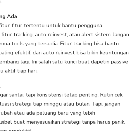
.
ang Ada
itur-fitur tertentu untuk bantu pengguna
itur tracking, auto reinvest, atau alert sistem. Jangan
ua tools yang tersedia. Fitur tracking bisa bantu
ling efektif, dan auto reinvest bisa bikin keuntungan
mbang lagi. Ini salah satu kunci buat dapetin passive
 aktif tiap hari.
l
 santai, tapi konsistensi tetap penting. Rutin cek
luasi strategi tiap minggu atau bulan. Tapi, jangan
rubah atau ada peluang baru yang lebih
sibel buat menyesuaikan strategi tanpa harus panik.
tap produktif.