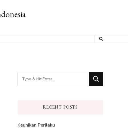
ndonesia
Looking
for
Something?
RECENT POSTS
Keunikan Perilaku