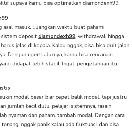
ektif supaya kamu bisa optimalkan diamondexh99.
h99
g asal masuk. Luangkan waktu buat pahami
 sistem deposit
diamondexh99
, withdrawal, hingga
arus jelas di kepala. Kalau nggak, bisa-bisa duit jalan
ya. Dengan ngerti alurnya, kamu bisa rencanain
yang didapat lebih stabil. Ingat, pengetahuan itu
stis
ukin modal besar biar cepet balik modal, tapi justru
ari jumlah kecil dulu, pelajari sistemnya, rasain
udah nyaman dan paham, tambah modal. Dengan cara
 tenang, nggak panik kalau ada fluktuasi, dan bisa