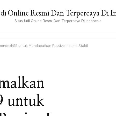
udi Online Resmi Dan Terpercaya Di I
Situs Judi Online Resmi Dan Terpercaya Di Indonesia
mondexh99 untuk Mendapatkan Passive Income Stabil
imalkan
 untuk