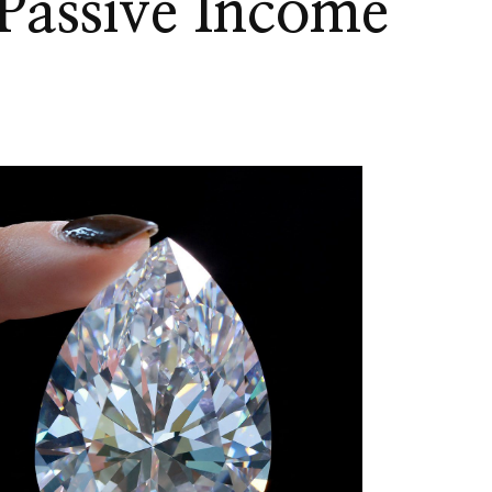
assive Income