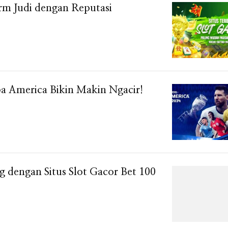
orm Judi dengan Reputasi
pa America Bikin Makin Ngacir!
 dengan Situs Slot Gacor Bet 100