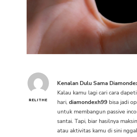
Kenalan Dulu Sama Diamonde
Kalau kamu lagi cari cara dapet
RELITHE
hari,
diamondexh99
bisa jadi o
untuk membangun passive incom
santai. Tapi, biar hasilnya maksi
atau aktivitas kamu di sini ngga